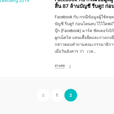
สิ้น 87 ล้านบัญชี รีบดู!! ก
Facebook กับ กรณีข้อมูลผู้ใช้หลุด
บัญชี รีบดู!! ก่อนโดนลบ ไไไใดฟแำิ
บุ๊ก (Facebook) มาร์ค ซัคเคอร์เบ
ผูกเน็คไท แทนเสื้อยืดและกางเกงยี
กล่าวตอบคำถามคณะกรรมาธิการ
เมื่อวันอังคาร ว่า เวล…
อ่านต่อ
PREVIOUS
PAGE
PAGE
1
2
PAGE