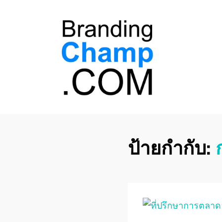
ที่ปรึกษาการตลาด
ที่ปรึกษาการตลาดออนไลน์ อันดับ 1 แชร์ 5
สาเหตุ ทำไมควร " จ้าง "
ออนไลน์
ป้ายกำกับ: