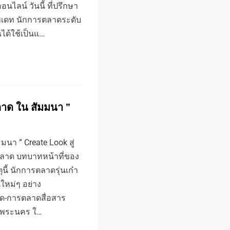
ลน์ วันนี้ ที่ปรึกษา
พเดท นักการตลาดระดับ
ณได้ใช้เป็นแ…
าด ใน สัมมนา ”
นา ” Create Look สู่
ตลาด บทบาทหน้าที่ของ
ี้ นักการตลาดรุ่นเก๋า
นใหม่ๆ อย่าง
ด-การตลาดสื่อสาร
ลพระนคร ใ…