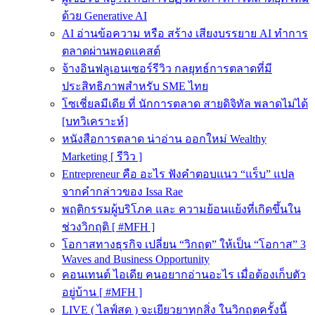
ด้วย Generative AI
AI อ่านข้อความ หรือ สร้าง เสียงบรรยาย AI ทำการ
ตลาดผ่านพอดแคสต์
จ้างอินฟลูเอนเซอร์รีวิว กลยุทธ์การตลาดที่มี
ประสิทธิภาพสำหรับ SME ไทย
โซเชี่ยลมีเดีย ที่ นักการตลาด สายดิจิทัล พลาดไม่ได้
[บทวิเคราะห์]
หนังสือการตลาด น่าอ่าน ออกใหม่ Wealthy
Marketing [ รีวิว ]
Entrepreneur คือ อะไร ฟังคำตอบแนว “แร็บ” แปล
จากคำกล่าวของ Issa Rae
พฤติกรรมผู้บริโภค และ ความย้อนแย้งที่เกิดขึ้นใน
ช่วงวิกฤติ [ #MFH ]
โอกาสทางธุรกิจ เปลี่ยน “วิกฤต” ให้เป็น “โอกาส” 3
Waves and Business Opportunity
คอนเทนต์ ไอเดีย คนอยากอ่านอะไร เมื่อต้องเก็บตัว
อยู่บ้าน [ #MFH ]
LIVE ( ไลฟ์สด ) จะเยียวยาทุกสิ่ง ในวิกฤตครั้งนี้