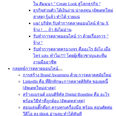
ใน สัมมนา ” Create Look สู่โลกธุรกิจ “
ธุรกิจส่วนตัว ได้เงินง่าย น่าลงทุน (อัพเดทใหม่
ล่าสุด) รู้แล้ว ทำได้ รวยแน่
แฉ! บริษัท รับทำการตลาดออนไลน์ ห้าม X
จ้าง ! … ถ้า ยังไม่อ่าน
รับทําการตลาดออนไลน์ ว่า ด้วยเรื่องการ ”
จ้าง “
รับทำการตลาดครบวงจร คืออะไร ยังไง เมื่อ
ไหร่ และ ทำไม??? โดยผู้เชี่ยวชาญและทีม
งานมืออาชีพ
กลยุทธ์การตลาดออนไลน์
การสร้าง Brand Awareness ด้วย การตลาดสมัยใหม่
LinkedIn คือ ที่ฝึกทักษะการตลาดดิจิทัล ของยุคนี้
[อัพเดทใหม่ล่าสุด]
สร้างแบรนด์ แบบดิจิทัล Digital Branding คือ อะไร
พร้อมวิธีทำที่ถูกต้อง [อัพเดทล่าสุด]
สอนเล่นติ๊กต๊อก ครบทุกเครื่องมือ พร้อม สอนตัดต่อ
วีดีโอ ลง tiktok อ่านจบ ทำได้ทันที