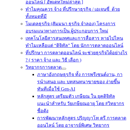
ออนไลน์ [ อัพเดทใหม่ล่าสุด ]
ทำไมคุณควร จ้าง ที่ปรึกษาธุรกิจ / เอเจนซี่ ด้วย
ทั้งหมดที่มี
โมเดลธุรกิจ (สัมมนา ธุรกิจ จำลอง) โครงการ
อบรมแนวทางการเป็น ผู้ประกอบการ ใหม่
เทคโนโลยีสารสนเทศและการสื่อสาร หายไปไหน
ทำไมเหลือแต่ “ดิจิทัล” โดย นักการตลาดออนไลน์
ที่ปรึกษา การตลาดออนไลน์ จะช่วยธุรกิจได้อย่างไร
? ( ราคา จ้าง และ วิธี เลือก )
วิทยากรการตลาด
ภาษาอังกฤษธุรกิจ ทั้ง การพรีเซนต์งาน, กา
รนําเสนอ และ บทสนทนาขายของ ง่ายขึ้น
ทันทีเมื่อใช้ Gen-AI
หลักสูตร เตรียมตัว เกษียณ ใน ยุคดิจิทัล
แนะนำสำหรับ วัยเกษียณอายุ โดย #วิทยากร
ชื่อดัง
การพัฒนาหลักสูตร ปริญญาโท ตรี การตลาด
ออนไลน์ โดย อาจารย์พิเศษ วิทยากร