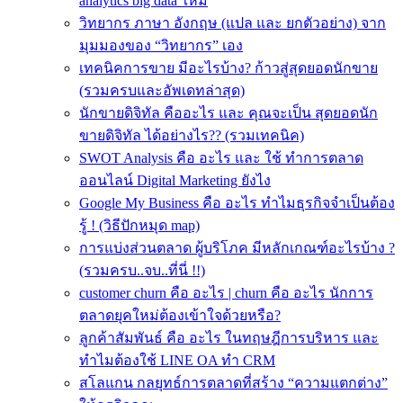
analytics big data ใหม่
วิทยากร ภาษา อังกฤษ (แปล และ ยกตัวอย่าง) จาก
มุมมองของ “วิทยากร” เอง
เทคนิคการขาย มีอะไรบ้าง? ก้าวสู่สุดยอดนักขาย
(รวมครบและอัพเดทล่าสุด)
นักขายดิจิทัล คืออะไร และ คุณจะเป็น สุดยอดนัก
ขายดิจิทัล ได้อย่างไร?? (รวมเทคนิค)
SWOT Analysis คือ อะไร และ ใช้ ทำการตลาด
ออนไลน์ Digital Marketing ยังไง
Google My Business คือ อะไร ทำไมธุรกิจจำเป็นต้อง
รู้ ! (วิธีปักหมุด map)
การแบ่งส่วนตลาด ผู้บริโภค มีหลักเกณฑ์อะไรบ้าง ?
(รวมครบ..จบ..ที่นี่ !!)
customer churn คือ อะไร | churn คือ อะไร นักการ
ตลาดยุคใหม่ต้องเข้าใจด้วยหรือ?
ลูกค้าสัมพันธ์ คือ อะไร ในทฤษฎีการบริหาร และ
ทำไมต้องใช้ LINE OA ทำ CRM
สโลแกน กลยุทธ์การตลาดที่สร้าง “ความแตกต่าง”