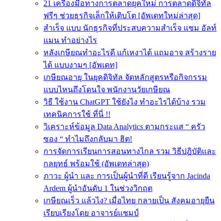
21 เครื่องมือทางการตลาดยุคใหม่ การตลาดดิจิทัล
ฟรีๆ ช่วยธุรกิจเล็กให้เติบโต [อัพเดทใหม่ล่าสุด]
สำเร็จ แบบ นักธุรกิจที่ประสบความสําเร็จ แซม อัลท์
แมน ทำอย่างไร
หลังเกษียณทําอะไรดี แก้เหงาได้ แถมอาจ สร้างราย
ได้ แบบงามๆ [อัพเดท]
เกษียณอายุ ในยุคดิจิทัล จัดหลักสูตรหรือกิจกรรม
แบบไหนถึงโดนใจ พนักงานวัยเกษียณ
วิธี ใช้งาน ChatGPT ใช้ยังไง ทำอะไรได้บ้าง รวม
เทคนิคการใช้ ที่นี่ !!
วิเคราะห์ข้อมูล Data Analytics ตามกระแส “ ครัว
ซอง “ ทำไมถึงกลับมา ฮิต!
การจัดการเรียนการสอนทางไกล รวม วิธีปฎิบัติและ
กลยุทธ์ พร้อมใช้ (อัพเดทล่าสุด)
ภาวะ ผู้นำ และ การเป็นผู้นำที่ดี เรียนรู้จาก Jacinda
Ardern ผู้นำอันดับ 1 ในช่วงวิกฤต
เกษียณเร็ว แล้วไง? เมื่อไทย กลายเป็น สังคมอายุยืน
เรียบเรียงโดย อาจารย์แชมป์