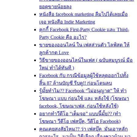
ยอดขายน้อยลง
หนังสือ facebook marketing ลืมไปได้เลยเมื่อ
เจอ หนังสือ Indie Marketing
คุกกี้ Facebook First-Party Cookie และ Third-
Party Cookie คือ อะไร?
ขายของออนไลน์ ใน เฟสส่วนตัว ไลฟ์สด ให้
ลูกค้ากด Love
วิธีขายของออนไลน์ในเฟส ( ฉบับสมบูรณ์ มือ
ใหม่ ทำได้ทันที )
Facebook กับ กรณีข้อมูลผู้ใช้หลุดออกไปทั้ง
สิ้น 87 ล้านบัญชี รีบดู!! ก่อนโดนลบ
รู้มั้ยทำไม?? Facebook “ไม่อนุญาต” ให้ ทำ
โฆษณา แบบ ก่อนใช้ และ หลังใช้ (โฆษณา
facebook, โฆษณาเฟส, ก่อนใช้หลังใช้)
อยากทำวีดีโอ “เต็มจอ” แบบนี้มั้ย?? (ทำ
โฆษณา วีดีโอ เฟสบุ๊ค, วีดีโอ Facebook)
คุณเคยสงสัยไหม?? ว่า เฟสบุ๊ค มันเอาหลัก
การอะไร.. มาเป็น วิธีเลือก เรื่องชาวบ้าน มา