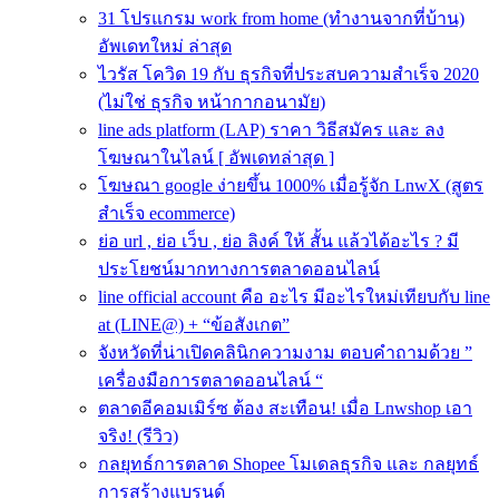
31 โปรแกรม work from home (ทำงานจากที่บ้าน)
อัพเดทใหม่ ล่าสุด
ไวรัส โควิด 19 กับ ธุรกิจที่ประสบความสําเร็จ 2020
(ไม่ใช่ ธุรกิจ หน้ากากอนามัย)
line ads platform (LAP) ราคา วิธีสมัคร และ ลง
โฆษณาในไลน์ [ อัพเดทล่าสุด ]
โฆษณา google ง่ายขึ้น 1000% เมื่อรู้จัก LnwX (สูตร
สำเร็จ ecommerce)
ย่อ url , ย่อ เว็บ , ย่อ ลิงค์ ให้ สั้น แล้วได้อะไร ? มี
ประโยชน์มากทางการตลาดออนไลน์
line official account คือ อะไร มีอะไรใหม่เทียบกับ line
at (LINE@) + “ข้อสังเกต”
จังหวัดที่น่าเปิดคลินิกความงาม ตอบคำถามด้วย ”
เครื่องมือการตลาดออนไลน์ “
ตลาดอีคอมเมิร์ซ ต้อง สะเทือน! เมื่อ Lnwshop เอา
จริง! (รีวิว)
กลยุทธ์การตลาด Shopee โมเดลธุรกิจ และ กลยุทธ์
การสร้างแบรนด์