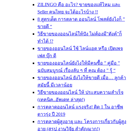
ZILINGO คือ อะไร? ขายของแท้ไหม และ
Seller คนไทย จะได้อะไรบ้าง !!
8 สูตรเด็ด การตลาด ออนไลน์ โพสต์ยังไงก็ ”
ขายดี “
วิธีขายของออนไลน์ให้ปัง ไม่ต้องมี”ตังค์”ก็
ทำได้ !?
ขายของออนไลน์ ใช้ ไลน์แอด หรือ เปิดเพจ
เฟส บุ๊ก ดี
ขายของออนไลน์ยังไงให้มีคนซื้อ ” คู่มือ ”
ฉบับสมบูรณ์ เรื่องลับ ๆ ที่ คุณ ต้อง ” รู้ “
ขายของออนไลน์ ยังไงให้ขายดี เมื่อ… ลูกค้า
สมัยนี้ มีเวลาน้อย
วิธีขายของออนไลน์ ให้ ประสบความสำเร็จ
(เทคนิค..อัพเดท ล่าสุด!)
การตลาดออนไลน์ แรงจริง! ติด 1 ใน อาชีพ
ดาวรุ่ง ปี 2019
การตลาดผู้สูงอายุ และ โครงการเกี่ยวกับผู้สูง
อายุ (สรุป งานวิจัย สำคัญมาก!)