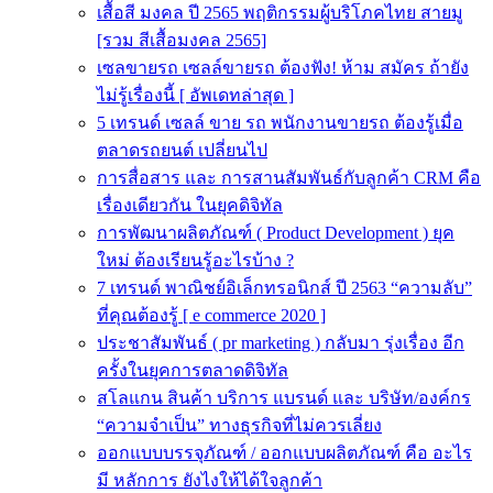
เสื้อสี มงคล ปี 2565 พฤติกรรมผู้บริโภคไทย สายมู
[รวม สีเสื้อมงคล 2565]
เซลขายรถ เซลล์ขายรถ ต้องฟัง! ห้าม สมัคร ถ้ายัง
ไม่รู้เรื่องนี้ [ อัพเดทล่าสุด ]
5 เทรนด์ เซลล์ ขาย รถ พนักงานขายรถ ต้องรู้เมื่อ
ตลาดรถยนต์ เปลี่ยนไป
การสื่อสาร และ การสานสัมพันธ์กับลูกค้า CRM คือ
เรื่องเดียวกัน ในยุคดิจิทัล
การพัฒนาผลิตภัณฑ์ ( Product Development ) ยุค
ใหม่ ต้องเรียนรู้อะไรบ้าง ?
7 เทรนด์ พาณิชย์อิเล็กทรอนิกส์ ปี 2563 “ความลับ”
ที่คุณต้องรู้ [ e commerce 2020 ]
ประชาสัมพันธ์ ( pr marketing ) กลับมา รุ่งเรื่อง อีก
ครั้งในยุคการตลาดดิจิทัล
สโลแกน สินค้า บริการ แบรนด์ และ บริษัท/องค์กร
“ความจำเป็น” ทางธุรกิจที่ไม่ควรเลี่ยง
ออกแบบบรรจุภัณฑ์ / ออกแบบผลิตภัณฑ์ คือ อะไร
มี หลักการ ยังไงให้ได้ใจลูกค้า