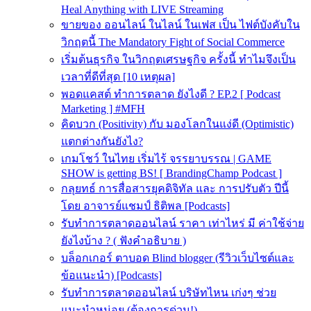
Heal Anything with LIVE Streaming
ขายของ ออนไลน์ ในไลน์ ในเฟส เป็น ไฟต์บังคับใน
วิกฤตนี้ The Mandatory Fight of Social Commerce
เริ่มต้นธุรกิจ ในวิกฤตเศรษฐกิจ ครั้งนี้ ทำไมจึงเป็น
เวลาที่ดีที่สุด [10 เหตุผล]
พอดแคสต์ ทำการตลาด ยังไงดี ? EP.2 [ Podcast
Marketing ] #MFH
คิดบวก (Positivity) กับ มองโลกในแง่ดี (Optimistic)
แตกต่างกันยังไง?
เกมโชว์ ในไทย เริ่มไร้ จรรยาบรรณ | GAME
SHOW is getting BS! [ BrandingChamp Podcast ]
กลุยทธ์ การสื่อสารยุคดิจิทัล และ การปรับตัว ปีนี้
โดย อาจารย์แชมป์ ธิติพล [Podcasts]
รับทำการตลาดออนไลน์ ราคา เท่าไหร่ มี ค่าใช้จ่าย
ยังไงบ้าง ? ( ฟังคำอธิบาย )
บล็อกเกอร์ ตาบอด Blind blogger (รีวิวเว็บไซต์และ
ข้อแนะนำ) [Podcasts]
รับทําการตลาดออนไลน์ บริษัทไหน เก่งๆ ช่วย
แนะนำหน่อย (ต้องการด่วน!)