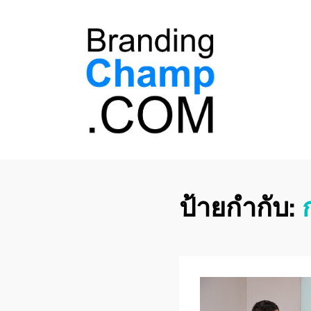
ที่ปรึกษาการตลาด
ที่ปรึกษาการตลาดออนไลน์ อันดับ 1 แชร์ 5
สาเหตุ ทำไมควร " จ้าง "
ออนไลน์
ป้ายกำกับ: