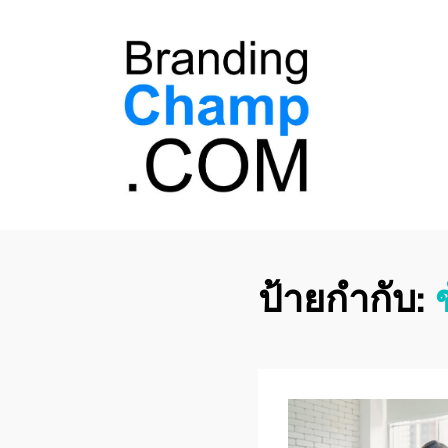
ที่ปรึกษาการตลาด
ที่ปรึกษาการตลาดออนไลน์ อันดับ 1 แชร์ 5
สาเหตุ ทำไมควร " จ้าง "
ออนไลน์
ป้ายกำกับ: