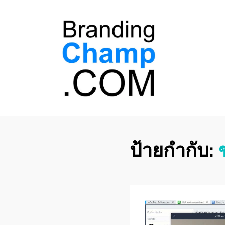
ที่ปรึกษาการตลาด
ที่ปรึกษาการตลาดออนไลน์ อันดับ 1 แชร์ 5
สาเหตุ ทำไมควร " จ้าง "
ออนไลน์
ป้ายกำกับ: