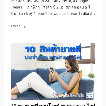
ขายของออนไลน์ อะไรดี สถิติจากข้อมูล Google
Trends 1.นาฬิกา โร เล็ก ซ์ 2.นม สด สต อ เบ อ รี่
3.มาร์ค เต้าหู้ 4.กระเป๋า เป้ adidas 5.กระเป๋า dior &…
อ่านต่อ