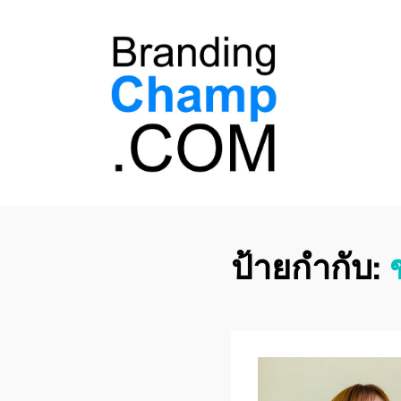
ที่ปรึกษาการตลาด
ที่ปรึกษาการตลาดออนไลน์ อันดับ 1 แชร์ 5
สาเหตุ ทำไมควร " จ้าง "
ออนไลน์
ป้ายกำกับ: