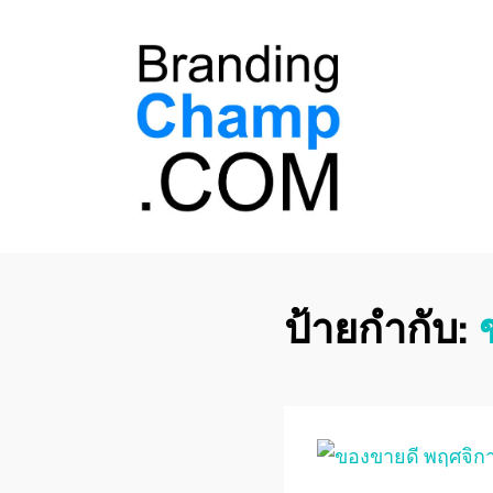
ที่ปรึกษาการตลาด
ที่ปรึกษาการตลาดออนไลน์ อันดับ 1 แชร์ 5
สาเหตุ ทำไมควร " จ้าง "
ออนไลน์
ป้ายกำกับ: