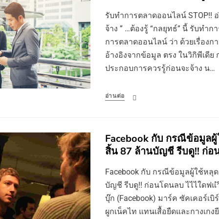
รับทําการตลาดออนไลน์ STOP!! อ่า
จ้าง ” …ต้องรู้ “กลยุทธ์” นี้ รับท
การตลาดออนไลน์ ว่า ด้วยเรื่องการ
อ้างอิงจากข้อมูล ตรง ในวิกิพีเดีย ก
ประกอบการควรรู้ก่อนจะจ้าง น…
อ่านต่อ
Facebook กับ กรณีข้อมูลผู้
สิ้น 87 ล้านบัญชี รีบดู!! ก
Facebook กับ กรณีข้อมูลผู้ใช้หลุด
บัญชี รีบดู!! ก่อนโดนลบ ไไไใดฟแำิ
บุ๊ก (Facebook) มาร์ค ซัคเคอร์เบ
ผูกเน็คไท แทนเสื้อยืดและกางเกงยี