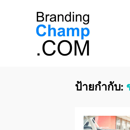
ที่ปรึกษาการตลาด
ที่ปรึกษาการตลาดออนไลน์ อันดับ 1 แชร์ 5
สาเหตุ ทำไมควร " จ้าง "
ออนไลน์
ป้ายกำกับ: