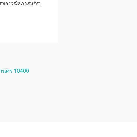
ของวุฒิสภาสหรัฐฯ
หานคร 10400