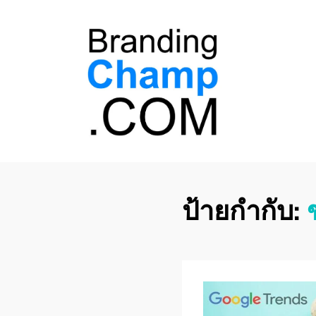
ที่ปรึกษาการตลาด
ที่ปรึกษาการตลาดออนไลน์ อันดับ 1 แชร์ 5
สาเหตุ ทำไมควร " จ้าง "
ออนไลน์
ป้ายกำกับ: