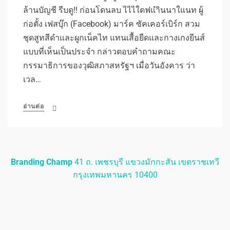
ล้านบัญชี รีบดู!! ก่อนโดนลบ ไไไใดฟแำินนาใแนท ผู้
ก่อตั้ง เฟสบุ๊ก (Facebook) มาร์ค ซัคเคอร์เบิร์ก สวม
ชุดสูทสีดำและผูกเน็คไท แทนเสื้อยืดและกางเกงยีนส์
แบบที่เห็นเป็นประจำ กล่าวตอบคำถามคณะ
กรรมาธิการของวุฒิสภาสหรัฐฯ เมื่อวันอังคาร ว่า
เวล…
อ่านต่อ
Branding Champ
41 ถ. เพชรบุรี แขวงมักกะสัน เขตราชเทวี
กรุงเทพมหานคร 10400