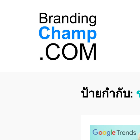
ที่ปรึกษาการตลาด
ที่ปรึกษาการตลาดออนไลน์ อันดับ 1 แชร์ 5
สาเหตุ ทำไมควร " จ้าง "
ออนไลน์
ป้ายกำกับ: