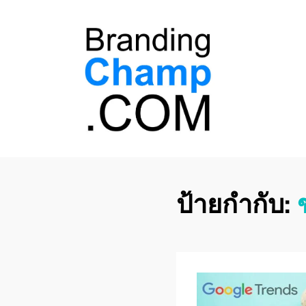
ที่ปรึกษาการตลาด
ที่ปรึกษาการตลาดออนไลน์ อันดับ 1 แชร์ 5
สาเหตุ ทำไมควร " จ้าง "
ออนไลน์
ป้ายกำกับ: