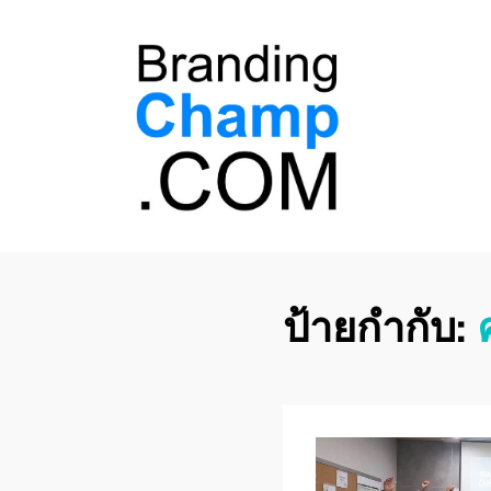
ที่ปรึกษาการตลาด
ที่ปรึกษาการตลาดออนไลน์ อันดับ 1 แชร์ 5
สาเหตุ ทำไมควร " จ้าง "
ออนไลน์
ป้ายกำกับ: