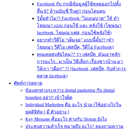
Facebook กับ กรณีข้อมูลผู้ใช้หลุดออกไปทั้ง
สิ้น 87 ล้านบัญชี รีบดู!! ก่อนโดนลบ
รู้มั้ยทำไม?? Facebook “ไม่อนุญาต” ให้ ทำ
โฆษณา แบบ ก่อนใช้ และ หลังใช้ (โฆษณา
facebook, โฆษณาเฟส, ก่อนใช้หลังใช้)
อยากทำวีดีโอ “เต็มจอ” แบบนี้มั้ย?? (ทำ
โฆษณา วีดีโอ เฟสบุ๊ค, วีดีโอ Facebook)
คุณเคยสงสัยไหม?? ว่า เฟสบุ๊ค มันเอาหลัก
การอะไร.. มาเป็น วิธีเลือก เรื่องชาวบ้าน มา
ให้เรา “เผือก” ?? (facebook, เฟสบุ๊ค, รับทำการ
ตลาด facebook)
ศัพท์การตลาด
ข้อแตกต่างระหว่าง digital marketing กับ digital
branding อย่า!! เข้าใจผิด
Individual Marketing คือ อะไร นำมาใช้อย่างไรใน
ยุคดิจิทัล [ มี ตัวอย่าง ]
Key Message คืออะไร ต่างกับ Slogan ยังไง
ประสบความสําเร็จ หมายถึง อะไร? ลองถามความ