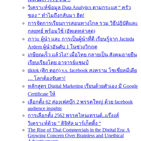
วิเคราะห์ข้อมูล Data Analytics ตามกระแส “ ครัว
ซอง “ ทำไมถึงกลับมา ฮิต!
การจัดการเรียนการสอนทางไกล รวม วิธีปฎิบัติและ
กลยุทธ์ พร้อมใช้ (อัพเดทล่าสุด)
ภาวะ ผู้นำ และ การเป็นผู้นำที่ดี เรียนรู้จาก Jacinda
Ardern ผู้นำอันดับ 1 ในช่วงวิกฤต
เกษียณเร็ว แล้วไง? เมื่อไทย กลายเป็น สังคมอายุยืน
เรียบเรียงโดย อาจารย์แชมป์
tiktok (ติก ตอก) v.s. facebook สงคราม โซเชี่ยลมีเดีย
… โลกต้องจับตา!
หลักสูตร Digital Marketing เรียนด้วยตัวเอง มี Google
Certificate ให้
เลือกตั้ง 62 ส่องเฟสบุ๊ก 2 พรรคใหญ่ ด้วย facebook
audience insights
การเลือกตั้ง 2562 พรรคไหนเทรนด์..แร๊งงส์
วิเคราะห์ด้วย ” ดิจิทัล มาร์เก็ตติ้ง “
The Rise of Thai Commercials in the Digital Era: A
Growing Concern Over Brainless and Unethical