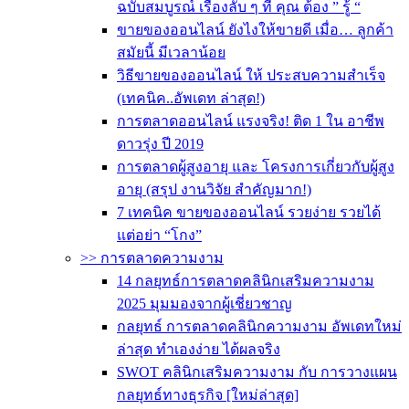
ฉบับสมบูรณ์ เรื่องลับ ๆ ที่ คุณ ต้อง ” รู้ “
ขายของออนไลน์ ยังไงให้ขายดี เมื่อ… ลูกค้า
สมัยนี้ มีเวลาน้อย
วิธีขายของออนไลน์ ให้ ประสบความสำเร็จ
(เทคนิค..อัพเดท ล่าสุด!)
การตลาดออนไลน์ แรงจริง! ติด 1 ใน อาชีพ
ดาวรุ่ง ปี 2019
การตลาดผู้สูงอายุ และ โครงการเกี่ยวกับผู้สูง
อายุ (สรุป งานวิจัย สำคัญมาก!)
7 เทคนิค ขายของออนไลน์ รวยง่าย รวยได้
แต่อย่า “โกง”
>> การตลาดความงาม
14 กลยุทธ์การตลาดคลินิกเสริมความงาม
2025 มุมมองจากผู้เชี่ยวชาญ
กลยุทธ์ การตลาดคลินิกความงาม อัพเดทใหม่
ล่าสุด ทำเองง่าย ได้ผลจริง
SWOT คลินิกเสริมความงาม กับ การวางแผน
กลยุทธ์ทางธุรกิจ [ใหม่ล่าสุด]