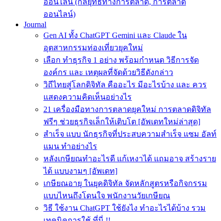
ออนไลน์ (กลยุทธ์ทางการตลาด, การตลาด
ออนไลน์)
Journal
Gen AI ทั้ง ChatGPT Gemini และ Claude ใน
อุตสาหกรรมท่องเที่ยวยุคใหม่
เลือก ทำธุรกิจ 1 อย่าง พร้อมกำหนด วิธีการจัด
องค์กร และ เหตุผลที่จัดด้วยวิธีดังกล่าว
วิถีไทยสู่โลกดิจิทัล คืออะไร มีอะไรบ้าง และ ควร
แสดงความคิดเห็นอย่างไร
21 เครื่องมือทางการตลาดยุคใหม่ การตลาดดิจิทัล
ฟรีๆ ช่วยธุรกิจเล็กให้เติบโต [อัพเดทใหม่ล่าสุด]
สำเร็จ แบบ นักธุรกิจที่ประสบความสําเร็จ แซม อัลท์
แมน ทำอย่างไร
หลังเกษียณทําอะไรดี แก้เหงาได้ แถมอาจ สร้างราย
ได้ แบบงามๆ [อัพเดท]
เกษียณอายุ ในยุคดิจิทัล จัดหลักสูตรหรือกิจกรรม
แบบไหนถึงโดนใจ พนักงานวัยเกษียณ
วิธี ใช้งาน ChatGPT ใช้ยังไง ทำอะไรได้บ้าง รวม
เทคนิคการใช้ ที่นี่ !!