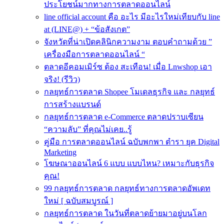
ประโยชน์มากทางการตลาดออนไลน์
line official account คือ อะไร มีอะไรใหม่เทียบกับ line
at (LINE@) + “ข้อสังเกต”
จังหวัดที่น่าเปิดคลินิกความงาม ตอบคำถามด้วย ”
เครื่องมือการตลาดออนไลน์ “
ตลาดอีคอมเมิร์ซ ต้อง สะเทือน! เมื่อ Lnwshop เอา
จริง! (รีวิว)
กลยุทธ์การตลาด Shopee โมเดลธุรกิจ และ กลยุทธ์
การสร้างแบรนด์
กลยุทธ์การตลาด e-Commerce ตลาดปราบเซียน
“ความลับ” ที่คุณไม่เคย..รู้
คู่มือ การตลาดออนไลน์ ฉบับพกพา ตำรา ยุค Digital
Marketing
โฆษณาออนไลน์ 6 แบบ แบบไหน? เหมาะกับธุรกิจ
คุณ!
99 กลยุทธ์การตลาด กลยุทธ์ทางการตลาดอัพเดท
ใหม่ [ ฉบับสมบูรณ์ ]
กลยุทธ์การตลาด ในวันที่ตลาดย้ายมาอยู่บนโลก