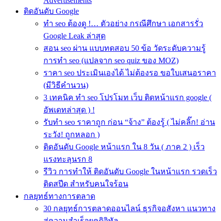
Advertisements
ติดอันดับ Google
ทำ seo ต้องดู !… ตัวอย่าง กรณีศึกษา เอกสารรั่ว
Google Leak ล่าสุด
สอน seo ผ่าน แบบทดสอบ 50 ข้อ วัดระดับความรู้
การทำ seo (แปลจาก seo quiz ของ MOZ)
ราคา seo ประเมินเองได้ ไม่ต้องรอ ขอใบเสนอราคา
(มีวิธีคำนวน)
3 เทคนิค ทำ seo โปรโมท เว็บ ติดหน้าแรก google (
อัพเดทล่าสุด ) !
รับทำ seo ราคาถูก ก่อน “จ้าง” ต้องรู้ ( ไม่คลิ๊ก! อ่าน
ระวัง! ถูกหลอก )
ติดอันดับ Google หน้าแรก ใน 8 วัน ( ภาค 2 ) เร็ว
แรงทะลุนรก 8
รีวิว การทำให้ ติดอันดับ Google ในหน้าแรก รวดเร็ว
ติดสปีด สำหรับคนใจร้อน
กลยุทธ์ทางการตลาด
30 กลยุทธ์การตลาดออนไลน์ ธุรกิจอสังหา แนวทาง
สู่ความสำเร็จยุคดิจิทัล