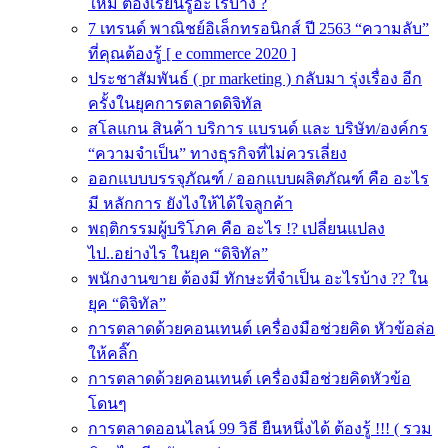
ใหม่ ต้องเรียนรู้อะไรบ้าง ?
7 เทรนด์ พาณิชย์อิเล็กทรอนิกส์ ปี 2563 “ความลับ”
ที่คุณต้องรู้ [ e commerce 2020 ]
ประชาสัมพันธ์ ( pr marketing ) กลับมา รุ่งเรื่อง อีก
ครั้งในยุคการตลาดดิจิทัล
สโลแกน สินค้า บริการ แบรนด์ และ บริษัท/องค์กร
“ความจำเป็น” ทางธุรกิจที่ไม่ควรเลี่ยง
ออกแบบบรรจุภัณฑ์ / ออกแบบผลิตภัณฑ์ คือ อะไร
มี หลักการ ยังไงให้ได้ใจลูกค้า
พฤติกรรมผู้บริโภค คือ อะไร !? เปลี่ยนแปลง
ไป..อย่างไร ในยุค “ดิจิทัล”
พนักงานขาย ต้องมี ทักษะที่จำเป็น อะไรบ้าง ?? ใน
ยุค “ดิจิทัล”
การตลาดด้วยคอนเทนต์ เครื่องมือช่วยคิด หัวข้อล่อ
ให้คลิ๊ก
การตลาดด้วยคอนเทนต์ เครื่องมือช่วยคิดหัวข้อ
โดนๆ
การตลาดออนไลน์ 99 วิธี ยืนหนึ่งได้ ต้องรู้ !!! ( รวม