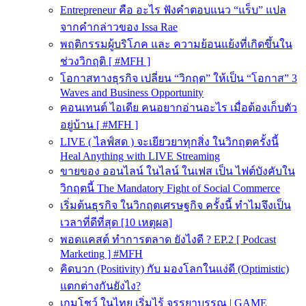
Entrepreneur คือ อะไร ฟังคำตอบแนว “แร็บ” แปล
จากคำกล่าวของ Issa Rae
พฤติกรรมผู้บริโภค และ ความย้อนแย้งที่เกิดขึ้นใน
ช่วงวิกฤติ [ #MFH ]
โอกาสทางธุรกิจ เปลี่ยน “วิกฤต” ให้เป็น “โอกาส” 3
Waves and Business Opportunity
คอนเทนต์ ไอเดีย คนอยากอ่านอะไร เมื่อต้องเก็บตัว
อยู่บ้าน [ #MFH ]
LIVE ( ไลฟ์สด ) จะเยียวยาทุกสิ่ง ในวิกฤตครั้งนี้
Heal Anything with LIVE Streaming
ขายของ ออนไลน์ ในไลน์ ในเฟส เป็น ไฟต์บังคับใน
วิกฤตนี้ The Mandatory Fight of Social Commerce
เริ่มต้นธุรกิจ ในวิกฤตเศรษฐกิจ ครั้งนี้ ทำไมจึงเป็น
เวลาที่ดีที่สุด [10 เหตุผล]
พอดแคสต์ ทำการตลาด ยังไงดี ? EP.2 [ Podcast
Marketing ] #MFH
คิดบวก (Positivity) กับ มองโลกในแง่ดี (Optimistic)
แตกต่างกันยังไง?
เกมโชว์ ในไทย เริ่มไร้ จรรยาบรรณ | GAME