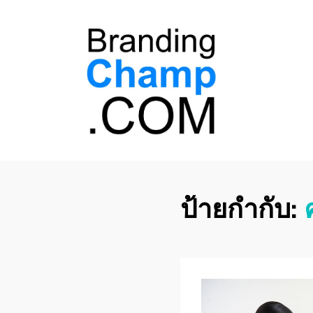
ที่ปรึกษาการตลาด
ที่ปรึกษาการตลาดออนไลน์ อันดับ 1 แชร์ 5
สาเหตุ ทำไมควร " จ้าง "
ออนไลน์
ป้ายกำกับ: