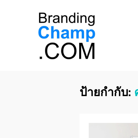
ที่ปรึกษาการตลาด
ที่ปรึกษาการตลาดออนไลน์ อันดับ 1 แชร์ 5
สาเหตุ ทำไมควร " จ้าง "
ออนไลน์
ป้ายกำกับ: