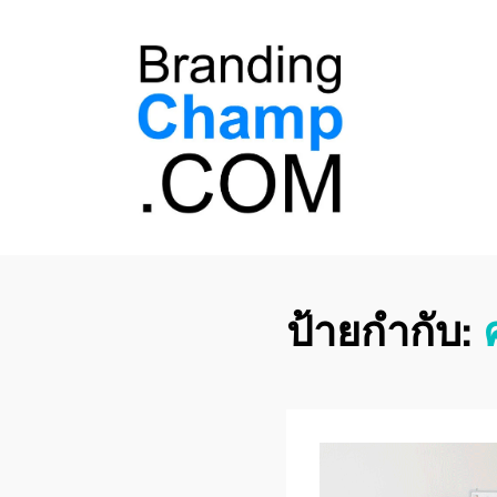
ที่ปรึกษาการตลาด
ที่ปรึกษาการตลาดออนไลน์ อันดับ 1 แชร์ 5
สาเหตุ ทำไมควร " จ้าง "
ออนไลน์
ป้ายกำกับ: