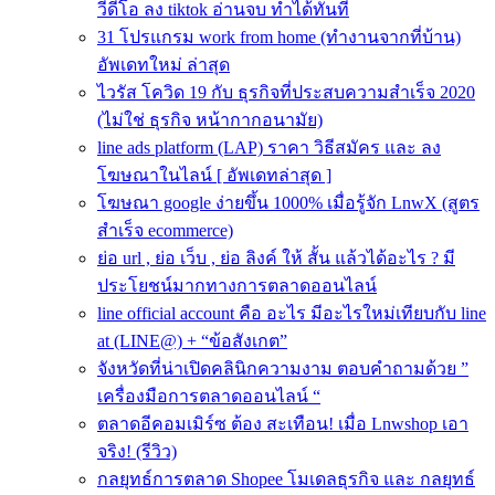
วีดีโอ ลง tiktok อ่านจบ ทำได้ทันที
31 โปรแกรม work from home (ทำงานจากที่บ้าน)
อัพเดทใหม่ ล่าสุด
ไวรัส โควิด 19 กับ ธุรกิจที่ประสบความสําเร็จ 2020
(ไม่ใช่ ธุรกิจ หน้ากากอนามัย)
line ads platform (LAP) ราคา วิธีสมัคร และ ลง
โฆษณาในไลน์ [ อัพเดทล่าสุด ]
โฆษณา google ง่ายขึ้น 1000% เมื่อรู้จัก LnwX (สูตร
สำเร็จ ecommerce)
ย่อ url , ย่อ เว็บ , ย่อ ลิงค์ ให้ สั้น แล้วได้อะไร ? มี
ประโยชน์มากทางการตลาดออนไลน์
line official account คือ อะไร มีอะไรใหม่เทียบกับ line
at (LINE@) + “ข้อสังเกต”
จังหวัดที่น่าเปิดคลินิกความงาม ตอบคำถามด้วย ”
เครื่องมือการตลาดออนไลน์ “
ตลาดอีคอมเมิร์ซ ต้อง สะเทือน! เมื่อ Lnwshop เอา
จริง! (รีวิว)
กลยุทธ์การตลาด Shopee โมเดลธุรกิจ และ กลยุทธ์