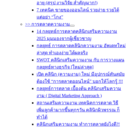
อายุ (สรุป งานวิจัย สำคัญมาก!)
7 เทคนิค ขายของออนไลน์ รวยง่าย รวยได้
แต่อย่า “โกง”
>> การตลาดความงาม
14 กลยุทธ์การตลาดคลินิกเสริมความงาม
2025 มุมมองจากผู้เชี่ยวชาญ
กลยุทธ์ การตลาดคลินิกความงาม อัพเดทใหม่
ล่าสุด ทำเองง่าย ได้ผลจริง
SWOT คลินิกเสริมความงาม กับ การวางแผน
กลยุทธ์ทางธุรกิจ [ใหม่ล่าสุด]
เปิด คลินิก (ความงาม) ใหม่ มีอุปกรณ์ทันสมัย
ต้องใช้ “การตลาดออนไลน์” บอกให้โลกรู้ !!!
กลยุทธ์การตลาด เบื้องต้น คลินิกเสริมความ
งาม ( Digital Marketing Approach )
สถานเสริมความงาม เทคนิคการตลาด วิธี
เพิ่มลูกค้ามากขึ้นทุกๆวัน คลินิกผิวพรรณ ก็
ทำได้
คลินิกเสริมความงาม ทำการตลาดยังไงดี?!