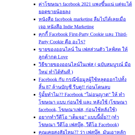
ค่าโฆษณา facebook 2021 แพงขึ้นแน่ แต่จะได้
ยอดขายน้อยลง
หนังสือ facebook marketing ลืมไปได้เลยเมื่อ
เจอ หนังสือ Indie Marketing
คุกกี้ Facebook First-Party Cookie และ Third-
Party Cookie คือ อะไร?
ขายของออนไลน์ ใน เฟสส่วนตัว ไลฟ์สด ให้
ลูกค้ากด Love
วิธีขายของออนไลน์ในเฟส ( ฉบับสมบูรณ์ มือ
ใหม่ ทำได้ทันที )
Facebook กับ กรณีข้อมูลผู้ใช้หลุดออกไปทั้ง
สิ้น 87 ล้านบัญชี รีบดู!! ก่อนโดนลบ
รู้มั้ยทำไม?? Facebook “ไม่อนุญาต” ให้ ทำ
โฆษณา แบบ ก่อนใช้ และ หลังใช้ (โฆษณา
facebook, โฆษณาเฟส, ก่อนใช้หลังใช้)
อยากทำวีดีโอ “เต็มจอ” แบบนี้มั้ย?? (ทำ
โฆษณา วีดีโอ เฟสบุ๊ค, วีดีโอ Facebook)
คุณเคยสงสัยไหม?? ว่า เฟสบุ๊ค มันเอาหลัก