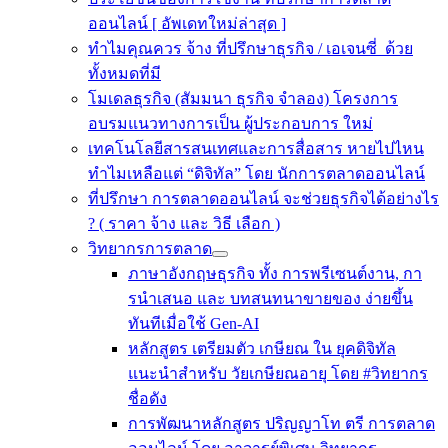
ออนไลน์ [ อัพเดทใหม่ล่าสุด ]
ทำไมคุณควร จ้าง ที่ปรึกษาธุรกิจ / เอเจนซี่ ด้วย
ทั้งหมดที่มี
โมเดลธุรกิจ (สัมมนา ธุรกิจ จำลอง) โครงการ
อบรมแนวทางการเป็น ผู้ประกอบการ ใหม่
เทคโนโลยีสารสนเทศและการสื่อสาร หายไปไหน
ทำไมเหลือแต่ “ดิจิทัล” โดย นักการตลาดออนไลน์
ที่ปรึกษา การตลาดออนไลน์ จะช่วยธุรกิจได้อย่างไร
? ( ราคา จ้าง และ วิธี เลือก )
วิทยากรการตลาด
ภาษาอังกฤษธุรกิจ ทั้ง การพรีเซนต์งาน, กา
รนําเสนอ และ บทสนทนาขายของ ง่ายขึ้น
ทันทีเมื่อใช้ Gen-AI
หลักสูตร เตรียมตัว เกษียณ ใน ยุคดิจิทัล
แนะนำสำหรับ วัยเกษียณอายุ โดย #วิทยากร
ชื่อดัง
การพัฒนาหลักสูตร ปริญญาโท ตรี การตลาด