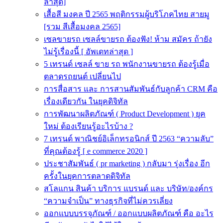
ล่าสุด]
เสื้อสี มงคล ปี 2565 พฤติกรรมผู้บริโภคไทย สายมู
[รวม สีเสื้อมงคล 2565]
เซลขายรถ เซลล์ขายรถ ต้องฟัง! ห้าม สมัคร ถ้ายัง
ไม่รู้เรื่องนี้ [ อัพเดทล่าสุด ]
5 เทรนด์ เซลล์ ขาย รถ พนักงานขายรถ ต้องรู้เมื่อ
ตลาดรถยนต์ เปลี่ยนไป
การสื่อสาร และ การสานสัมพันธ์กับลูกค้า CRM คือ
เรื่องเดียวกัน ในยุคดิจิทัล
การพัฒนาผลิตภัณฑ์ ( Product Development ) ยุค
ใหม่ ต้องเรียนรู้อะไรบ้าง ?
7 เทรนด์ พาณิชย์อิเล็กทรอนิกส์ ปี 2563 “ความลับ”
ที่คุณต้องรู้ [ e commerce 2020 ]
ประชาสัมพันธ์ ( pr marketing ) กลับมา รุ่งเรื่อง อีก
ครั้งในยุคการตลาดดิจิทัล
สโลแกน สินค้า บริการ แบรนด์ และ บริษัท/องค์กร
“ความจำเป็น” ทางธุรกิจที่ไม่ควรเลี่ยง
ออกแบบบรรจุภัณฑ์ / ออกแบบผลิตภัณฑ์ คือ อะไร