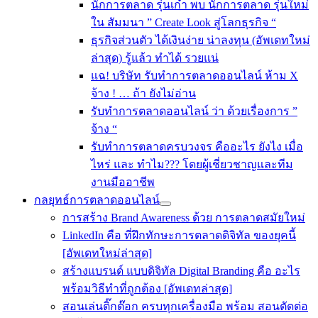
นักการตลาด รุ่นเก๋า พบ นักการตลาด รุ่นใหม่
ใน สัมมนา ” Create Look สู่โลกธุรกิจ “
ธุรกิจส่วนตัว ได้เงินง่าย น่าลงทุน (อัพเดทใหม่
ล่าสุด) รู้แล้ว ทำได้ รวยแน่
แฉ! บริษัท รับทำการตลาดออนไลน์ ห้าม X
จ้าง ! … ถ้า ยังไม่อ่าน
รับทําการตลาดออนไลน์ ว่า ด้วยเรื่องการ ”
จ้าง “
รับทำการตลาดครบวงจร คืออะไร ยังไง เมื่อ
ไหร่ และ ทำไม??? โดยผู้เชี่ยวชาญและทีม
งานมืออาชีพ
กลยุทธ์การตลาดออนไลน์
การสร้าง Brand Awareness ด้วย การตลาดสมัยใหม่
LinkedIn คือ ที่ฝึกทักษะการตลาดดิจิทัล ของยุคนี้
[อัพเดทใหม่ล่าสุด]
สร้างแบรนด์ แบบดิจิทัล Digital Branding คือ อะไร
พร้อมวิธีทำที่ถูกต้อง [อัพเดทล่าสุด]
สอนเล่นติ๊กต๊อก ครบทุกเครื่องมือ พร้อม สอนตัดต่อ