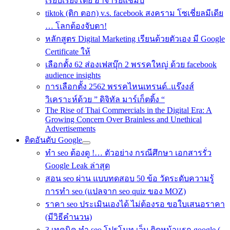
เรียบเรียงโดย อาจารย์แชมป์
tiktok (ติก ตอก) v.s. facebook สงคราม โซเชี่ยลมีเดีย
… โลกต้องจับตา!
หลักสูตร Digital Marketing เรียนด้วยตัวเอง มี Google
Certificate ให้
เลือกตั้ง 62 ส่องเฟสบุ๊ก 2 พรรคใหญ่ ด้วย facebook
audience insights
การเลือกตั้ง 2562 พรรคไหนเทรนด์..แร๊งงส์
วิเคราะห์ด้วย ” ดิจิทัล มาร์เก็ตติ้ง “
The Rise of Thai Commercials in the Digital Era: A
Growing Concern Over Brainless and Unethical
Advertisements
ติดอันดับ Google
ทำ seo ต้องดู !… ตัวอย่าง กรณีศึกษา เอกสารรั่ว
Google Leak ล่าสุด
สอน seo ผ่าน แบบทดสอบ 50 ข้อ วัดระดับความรู้
การทำ seo (แปลจาก seo quiz ของ MOZ)
ราคา seo ประเมินเองได้ ไม่ต้องรอ ขอใบเสนอราคา
(มีวิธีคำนวน)
3 เทคนิค ทำ seo โปรโมท เว็บ ติดหน้าแรก google (