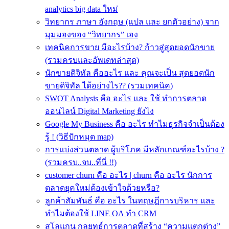
analytics big data ใหม่
วิทยากร ภาษา อังกฤษ (แปล และ ยกตัวอย่าง) จาก
มุมมองของ “วิทยากร” เอง
เทคนิคการขาย มีอะไรบ้าง? ก้าวสู่สุดยอดนักขาย
(รวมครบและอัพเดทล่าสุด)
นักขายดิจิทัล คืออะไร และ คุณจะเป็น สุดยอดนัก
ขายดิจิทัล ได้อย่างไร?? (รวมเทคนิค)
SWOT Analysis คือ อะไร และ ใช้ ทำการตลาด
ออนไลน์ Digital Marketing ยังไง
Google My Business คือ อะไร ทำไมธุรกิจจำเป็นต้อง
รู้ ! (วิธีปักหมุด map)
การแบ่งส่วนตลาด ผู้บริโภค มีหลักเกณฑ์อะไรบ้าง ?
(รวมครบ..จบ..ที่นี่ !!)
customer churn คือ อะไร | churn คือ อะไร นักการ
ตลาดยุคใหม่ต้องเข้าใจด้วยหรือ?
ลูกค้าสัมพันธ์ คือ อะไร ในทฤษฎีการบริหาร และ
ทำไมต้องใช้ LINE OA ทำ CRM
สโลแกน กลยุทธ์การตลาดที่สร้าง “ความแตกต่าง”