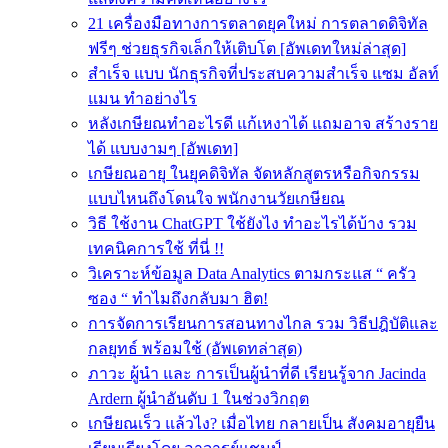
21 เครื่องมือทางการตลาดยุคใหม่ การตลาดดิจิทัล
ฟรีๆ ช่วยธุรกิจเล็กให้เติบโต [อัพเดทใหม่ล่าสุด]
สำเร็จ แบบ นักธุรกิจที่ประสบความสําเร็จ แซม อัลท์
แมน ทำอย่างไร
หลังเกษียณทําอะไรดี แก้เหงาได้ แถมอาจ สร้างราย
ได้ แบบงามๆ [อัพเดท]
เกษียณอายุ ในยุคดิจิทัล จัดหลักสูตรหรือกิจกรรม
แบบไหนถึงโดนใจ พนักงานวัยเกษียณ
วิธี ใช้งาน ChatGPT ใช้ยังไง ทำอะไรได้บ้าง รวม
เทคนิคการใช้ ที่นี่ !!
วิเคราะห์ข้อมูล Data Analytics ตามกระแส “ ครัว
ซอง “ ทำไมถึงกลับมา ฮิต!
การจัดการเรียนการสอนทางไกล รวม วิธีปฎิบัติและ
กลยุทธ์ พร้อมใช้ (อัพเดทล่าสุด)
ภาวะ ผู้นำ และ การเป็นผู้นำที่ดี เรียนรู้จาก Jacinda
Ardern ผู้นำอันดับ 1 ในช่วงวิกฤต
เกษียณเร็ว แล้วไง? เมื่อไทย กลายเป็น สังคมอายุยืน