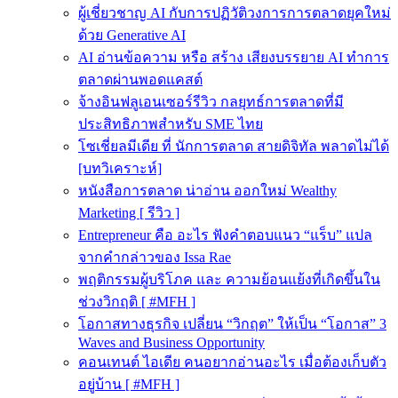
ผู้เชี่ยวชาญ AI กับการปฏิวัติวงการการตลาดยุคใหม่
ด้วย Generative AI
AI อ่านข้อความ หรือ สร้าง เสียงบรรยาย AI ทำการ
ตลาดผ่านพอดแคสต์
จ้างอินฟลูเอนเซอร์รีวิว กลยุทธ์การตลาดที่มี
ประสิทธิภาพสำหรับ SME ไทย
โซเชี่ยลมีเดีย ที่ นักการตลาด สายดิจิทัล พลาดไม่ได้
[บทวิเคราะห์]
หนังสือการตลาด น่าอ่าน ออกใหม่ Wealthy
Marketing [ รีวิว ]
Entrepreneur คือ อะไร ฟังคำตอบแนว “แร็บ” แปล
จากคำกล่าวของ Issa Rae
พฤติกรรมผู้บริโภค และ ความย้อนแย้งที่เกิดขึ้นใน
ช่วงวิกฤติ [ #MFH ]
โอกาสทางธุรกิจ เปลี่ยน “วิกฤต” ให้เป็น “โอกาส” 3
Waves and Business Opportunity
คอนเทนต์ ไอเดีย คนอยากอ่านอะไร เมื่อต้องเก็บตัว
อยู่บ้าน [ #MFH ]