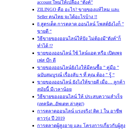
account ใหม่ให้เปลือง “ตังค์”
ZILINGO คือ อะไร? ขายของแท้ไหม และ
Seller คนไทย จะได้อะไรบ้าง !!
8 สูตรเด็ด การตลาด ออนไลน์ โพสต์ยังไงก็ ”
ขายดี “
วิธีขายของออนไลน์ให้ปัง ไม่ต้องมี”ตังค์”ก็
ทำได้ !?
ขายของออนไลน์ ใช้ ไลน์แอด หรือ เปิดเพจ
เฟส บุ๊ก ดี
ขายของออนไลน์ยังไงให้มีคนซื้อ ” คู่มือ ”
ฉบับสมบูรณ์ เรื่องลับ ๆ ที่ คุณ ต้อง ” รู้ “
ขายของออนไลน์ ยังไงให้ขายดี เมื่อ… ลูกค้า
สมัยนี้ มีเวลาน้อย
วิธีขายของออนไลน์ ให้ ประสบความสำเร็จ
(เทคนิค..อัพเดท ล่าสุด!)
การตลาดออนไลน์ แรงจริง! ติด 1 ใน อาชีพ
ดาวรุ่ง ปี 2019
การตลาดผู้สูงอายุ และ โครงการเกี่ยวกับผู้สูง