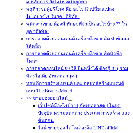
มี หลักการ ยังไงให้ได้ใจลูกค้า
พฤติกรรมผู้บริโภค คือ อะไร !? เปลี่ยนแปลง
ไป..อย่างไร ในยุค “ดิจิทัล”
พนักงานขาย ต้องมี ทักษะที่จำเป็น อะไรบ้าง ?? ใน
ยุค “ดิจิทัล”
การตลาดด้วยคอนเทนต์ เครื่องมือช่วยคิด หัวข้อล่อ
ให้คลิ๊ก
การตลาดด้วยคอนเทนต์ เครื่องมือช่วยคิดหัวข้อ
โดนๆ
การตลาดออนไลน์ 99 วิธี ยืนหนึ่งได้ ต้องรู้ !!! ( รวม
มิตรไอเดีย อัพเดทล่าสุด )
ทฤษฎีการสร้างแบรนด์ และ กลยุทธ์สร้างแบรนด์
แบบ The Beatles Model
>> ขายของออนไลน์
เว็บไซต์มีอะไรบ้าง [ อัพเดทล่าสุด ] ในยุค
ปัจจุบัน ความแตกต่าง ประเภท การสร้าง และ
ขั้นตอน
ไลน์ ขายของ ได้ ไม่ต้องง้อ LINE official