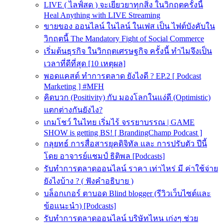
LIVE ( ไลฟ์สด ) จะเยียวยาทุกสิ่ง ในวิกฤตครั้งนี้
Heal Anything with LIVE Streaming
ขายของ ออนไลน์ ในไลน์ ในเฟส เป็น ไฟต์บังคับใน
วิกฤตนี้ The Mandatory Fight of Social Commerce
เริ่มต้นธุรกิจ ในวิกฤตเศรษฐกิจ ครั้งนี้ ทำไมจึงเป็น
เวลาที่ดีที่สุด [10 เหตุผล]
พอดแคสต์ ทำการตลาด ยังไงดี ? EP.2 [ Podcast
Marketing ] #MFH
คิดบวก (Positivity) กับ มองโลกในแง่ดี (Optimistic)
แตกต่างกันยังไง?
เกมโชว์ ในไทย เริ่มไร้ จรรยาบรรณ | GAME
SHOW is getting BS! [ BrandingChamp Podcast ]
กลุยทธ์ การสื่อสารยุคดิจิทัล และ การปรับตัว ปีนี้
โดย อาจารย์แชมป์ ธิติพล [Podcasts]
รับทำการตลาดออนไลน์ ราคา เท่าไหร่ มี ค่าใช้จ่าย
ยังไงบ้าง ? ( ฟังคำอธิบาย )
บล็อกเกอร์ ตาบอด Blind blogger (รีวิวเว็บไซต์และ
ข้อแนะนำ) [Podcasts]
รับทําการตลาดออนไลน์ บริษัทไหน เก่งๆ ช่วย