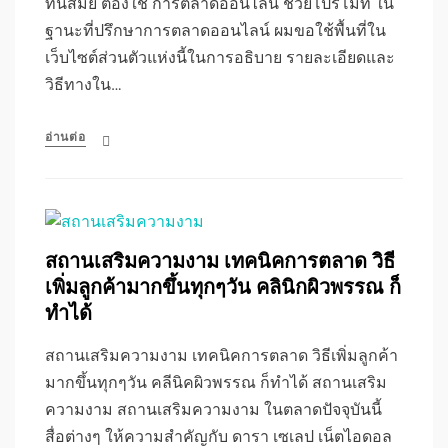
ทันสมัย ต้องใช้ การตลาดออนไลน์ ช่วยโปรโมท ใน
ฐานะที่ปรึกษาการตลาดออนไลน์ ผมขอใช้พื้นที่ใน
เว็บไซต์ส่วนตัวแห่งนี้ในการอธิบาย รายละเอียดและ
วิธีทางใน…
อ่านต่อ
สถานเสริมความงาม เทคนิคการตลาด วิธี
เพิ่มลูกค้ามากขึ้นทุกๆวัน คลินิกผิวพรรณ ก็
ทำได้
สถานเสริมความงาม เทคนิคการตลาด วิธีเพิ่มลูกค้า
มากขึ้นทุกๆวัน คลีนิคผิวพรรณ ก็ทำได้ สถานเสริม
ความงาม สถานเสริมความงาม ในตลาดปัจจุบันนี้
สื่อต่างๆ ให้ความสำคัญกับ ดารา เซเลป เน็ตไอดอล