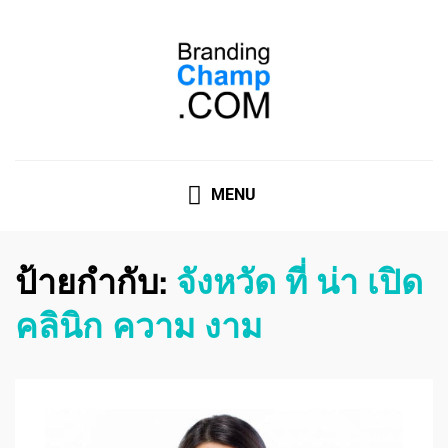
ที่ปรึกษาการตลาดออนไลน์
ที่ปรึกษาการตลาดออนไลน์ อันดับ 1 แชร์ 5 สาเหตุ ทำไมควร
" จ้าง "
MENU
ป้ายกำกับ:
จังหวัด ที่ น่า เปิด
คลินิก ความ งาม