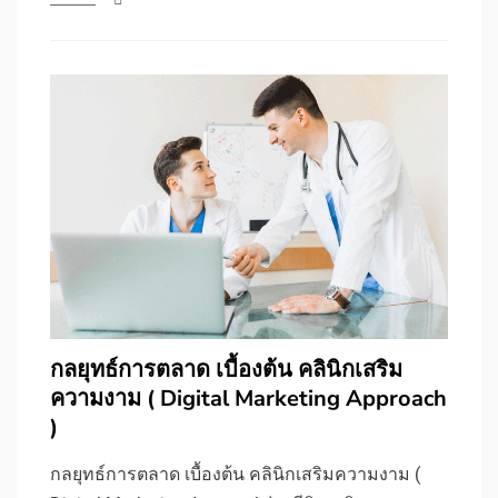
กลยุทธ์การตลาด เบื้องต้น คลินิกเสริม
ความงาม ( Digital Marketing Approach
)
กลยุทธ์การตลาด เบื้องต้น คลินิกเสริมความงาม (