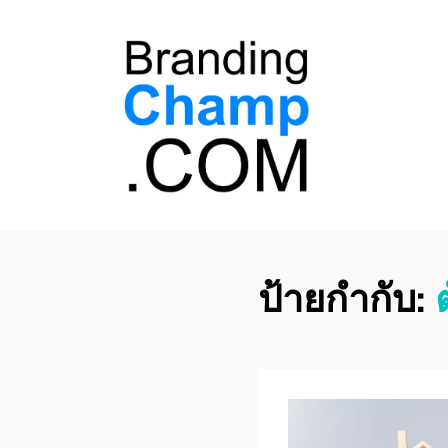
ที่ปรึกษาการตลาด
ที่ปรึกษาการตลาดออนไลน์ อันดับ 1 แชร์ 5
สาเหตุ ทำไมควร " จ้าง "
ออนไลน์
ป้ายกำกับ: