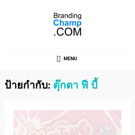
ที่ปรึกษาการตลาดออนไลน์
ที่ปรึกษาการตลาดออนไลน์ อันดับ 1 แชร์ 5 สาเหตุ ทำไมควร
" จ้าง "
MENU
ป้ายกำกับ:
ตุ๊กตา ฟี บี้