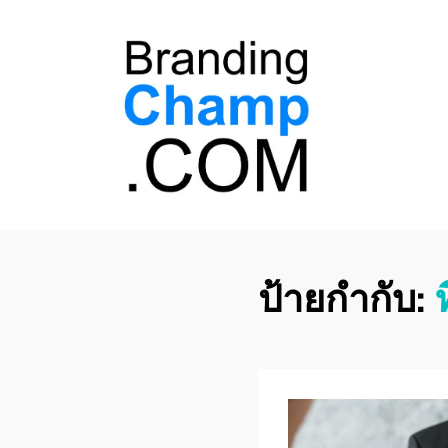
ที่ปรึกษาการตลาด
ที่ปรึกษาการตลาดออนไลน์ อันดับ 1 แชร์ 5
สาเหตุ ทำไมควร " จ้าง "
ออนไลน์
ป้ายกำกับ: