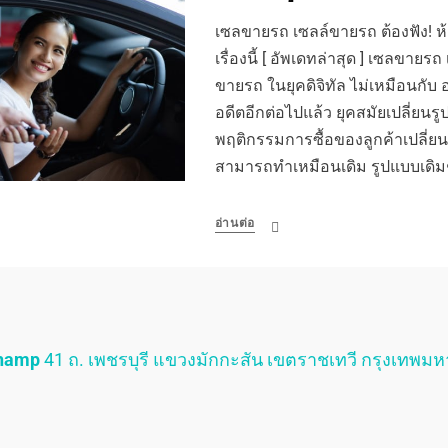
เซลขายรถ เซลล์ขายรถ ต้องฟัง! ห้าม
เรื่องนี้ [ อัพเดทล่าสุด ] เซลขาย
ขายรถ ในยุคดิจิทัล ไม่เหมือนกับ
อดีตอีกต่อไปแล้ว ยุคสมัยเปลี่ยน
พฤติกรรมการซื้อของลูกค้าเปลี่ยน 
สามารถทำเหมือนเดิม รูปแบบเดิ
อ่านต่อ
Champ
41 ถ. เพชรบุรี แขวงมักกะสัน เขตราชเทวี กรุงเทพม