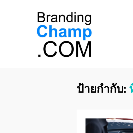
ที่ปรึกษาการตลาด
ที่ปรึกษาการตลาดออนไลน์ อันดับ 1 แชร์ 5
สาเหตุ ทำไมควร " จ้าง "
ออนไลน์
ป้ายกำกับ: