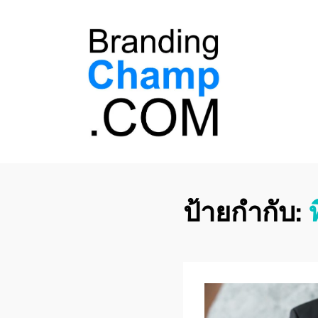
ที่ปรึกษาการตลาด
ที่ปรึกษาการตลาดออนไลน์ อันดับ 1 แชร์ 5
สาเหตุ ทำไมควร " จ้าง "
ออนไลน์
ป้ายกำกับ: