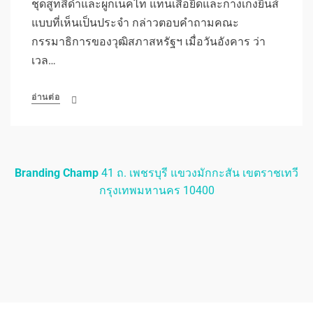
ชุดสูทสีดำและผูกเน็คไท แทนเสื้อยืดและกางเกงยีนส์
แบบที่เห็นเป็นประจำ กล่าวตอบคำถามคณะ
กรรมาธิการของวุฒิสภาสหรัฐฯ เมื่อวันอังคาร ว่า
เวล…
อ่านต่อ
Branding Champ
41 ถ. เพชรบุรี แขวงมักกะสัน เขตราชเทวี
กรุงเทพมหานคร 10400