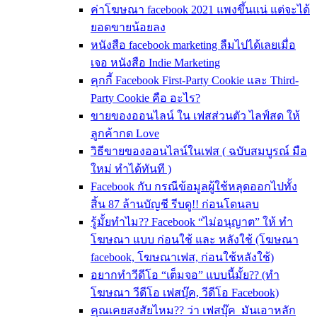
ค่าโฆษณา facebook 2021 แพงขึ้นแน่ แต่จะได้
ยอดขายน้อยลง
หนังสือ facebook marketing ลืมไปได้เลยเมื่อ
เจอ หนังสือ Indie Marketing
คุกกี้ Facebook First-Party Cookie และ Third-
Party Cookie คือ อะไร?
ขายของออนไลน์ ใน เฟสส่วนตัว ไลฟ์สด ให้
ลูกค้ากด Love
วิธีขายของออนไลน์ในเฟส ( ฉบับสมบูรณ์ มือ
ใหม่ ทำได้ทันที )
Facebook กับ กรณีข้อมูลผู้ใช้หลุดออกไปทั้ง
สิ้น 87 ล้านบัญชี รีบดู!! ก่อนโดนลบ
รู้มั้ยทำไม?? Facebook “ไม่อนุญาต” ให้ ทำ
โฆษณา แบบ ก่อนใช้ และ หลังใช้ (โฆษณา
facebook, โฆษณาเฟส, ก่อนใช้หลังใช้)
อยากทำวีดีโอ “เต็มจอ” แบบนี้มั้ย?? (ทำ
โฆษณา วีดีโอ เฟสบุ๊ค, วีดีโอ Facebook)
คุณเคยสงสัยไหม?? ว่า เฟสบุ๊ค มันเอาหลัก