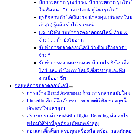
นักการตลาด รุ่นเก๋า พบ นักการตลาด รุ่นใหม่
ใน สัมมนา ” Create Look สู่โลกธุรกิจ “
ธุรกิจส่วนตัว ได้เงินง่าย น่าลงทุน (อัพเดทใหม่
ล่าสุด) รู้แล้ว ทำได้ รวยแน่
แฉ! บริษัท รับทำการตลาดออนไลน์ ห้าม X
จ้าง ! … ถ้า ยังไม่อ่าน
รับทําการตลาดออนไลน์ ว่า ด้วยเรื่องการ ”
จ้าง “
รับทำการตลาดครบวงจร คืออะไร ยังไง เมื่อ
ไหร่ และ ทำไม??? โดยผู้เชี่ยวชาญและทีม
งานมืออาชีพ
กลยุทธ์การตลาดออนไลน์
การสร้าง Brand Awareness ด้วย การตลาดสมัยใหม่
LinkedIn คือ ที่ฝึกทักษะการตลาดดิจิทัล ของยุคนี้
[อัพเดทใหม่ล่าสุด]
สร้างแบรนด์ แบบดิจิทัล Digital Branding คือ อะไร
พร้อมวิธีทำที่ถูกต้อง [อัพเดทล่าสุด]
สอนเล่นติ๊กต๊อก ครบทุกเครื่องมือ พร้อม สอนตัดต่อ