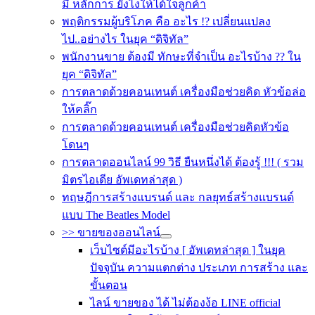
มี หลักการ ยังไงให้ได้ใจลูกค้า
พฤติกรรมผู้บริโภค คือ อะไร !? เปลี่ยนแปลง
ไป..อย่างไร ในยุค “ดิจิทัล”
พนักงานขาย ต้องมี ทักษะที่จำเป็น อะไรบ้าง ?? ใน
ยุค “ดิจิทัล”
การตลาดด้วยคอนเทนต์ เครื่องมือช่วยคิด หัวข้อล่อ
ให้คลิ๊ก
การตลาดด้วยคอนเทนต์ เครื่องมือช่วยคิดหัวข้อ
โดนๆ
การตลาดออนไลน์ 99 วิธี ยืนหนึ่งได้ ต้องรู้ !!! ( รวม
มิตรไอเดีย อัพเดทล่าสุด )
ทฤษฎีการสร้างแบรนด์ และ กลยุทธ์สร้างแบรนด์
แบบ The Beatles Model
>> ขายของออนไลน์
เว็บไซต์มีอะไรบ้าง [ อัพเดทล่าสุด ] ในยุค
ปัจจุบัน ความแตกต่าง ประเภท การสร้าง และ
ขั้นตอน
ไลน์ ขายของ ได้ ไม่ต้องง้อ LINE official