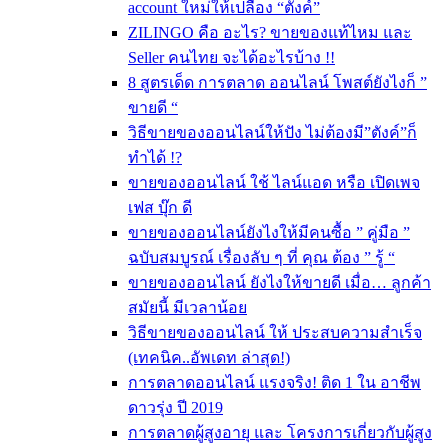
account ใหม่ให้เปลือง “ตังค์”
ZILINGO คือ อะไร? ขายของแท้ไหม และ
Seller คนไทย จะได้อะไรบ้าง !!
8 สูตรเด็ด การตลาด ออนไลน์ โพสต์ยังไงก็ ”
ขายดี “
วิธีขายของออนไลน์ให้ปัง ไม่ต้องมี”ตังค์”ก็
ทำได้ !?
ขายของออนไลน์ ใช้ ไลน์แอด หรือ เปิดเพจ
เฟส บุ๊ก ดี
ขายของออนไลน์ยังไงให้มีคนซื้อ ” คู่มือ ”
ฉบับสมบูรณ์ เรื่องลับ ๆ ที่ คุณ ต้อง ” รู้ “
ขายของออนไลน์ ยังไงให้ขายดี เมื่อ… ลูกค้า
สมัยนี้ มีเวลาน้อย
วิธีขายของออนไลน์ ให้ ประสบความสำเร็จ
(เทคนิค..อัพเดท ล่าสุด!)
การตลาดออนไลน์ แรงจริง! ติด 1 ใน อาชีพ
ดาวรุ่ง ปี 2019
การตลาดผู้สูงอายุ และ โครงการเกี่ยวกับผู้สูง