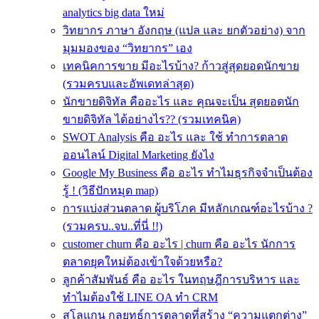
analytics big data ใหม่
วิทยากร ภาษา อังกฤษ (แปล และ ยกตัวอย่าง) จาก
มุมมองของ “วิทยากร” เอง
เทคนิคการขาย มีอะไรบ้าง? ก้าวสู่สุดยอดนักขาย
(รวมครบและอัพเดทล่าสุด)
นักขายดิจิทัล คืออะไร และ คุณจะเป็น สุดยอดนัก
ขายดิจิทัล ได้อย่างไร?? (รวมเทคนิค)
SWOT Analysis คือ อะไร และ ใช้ ทำการตลาด
ออนไลน์ Digital Marketing ยังไง
Google My Business คือ อะไร ทำไมธุรกิจจำเป็นต้อง
รู้ ! (วิธีปักหมุด map)
การแบ่งส่วนตลาด ผู้บริโภค มีหลักเกณฑ์อะไรบ้าง ?
(รวมครบ..จบ..ที่นี่ !!)
customer churn คือ อะไร | churn คือ อะไร นักการ
ตลาดยุคใหม่ต้องเข้าใจด้วยหรือ?
ลูกค้าสัมพันธ์ คือ อะไร ในทฤษฎีการบริหาร และ
ทำไมต้องใช้ LINE OA ทำ CRM
สโลแกน กลยุทธ์การตลาดที่สร้าง “ความแตกต่าง”