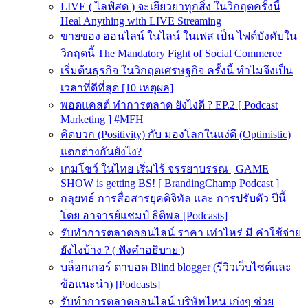
LIVE ( ไลฟ์สด ) จะเยียวยาทุกสิ่ง ในวิกฤตครั้งนี้
Heal Anything with LIVE Streaming
ขายของ ออนไลน์ ในไลน์ ในเฟส เป็น ไฟต์บังคับใน
วิกฤตนี้ The Mandatory Fight of Social Commerce
เริ่มต้นธุรกิจ ในวิกฤตเศรษฐกิจ ครั้งนี้ ทำไมจึงเป็น
เวลาที่ดีที่สุด [10 เหตุผล]
พอดแคสต์ ทำการตลาด ยังไงดี ? EP.2 [ Podcast
Marketing ] #MFH
คิดบวก (Positivity) กับ มองโลกในแง่ดี (Optimistic)
แตกต่างกันยังไง?
เกมโชว์ ในไทย เริ่มไร้ จรรยาบรรณ | GAME
SHOW is getting BS! [ BrandingChamp Podcast ]
กลุยทธ์ การสื่อสารยุคดิจิทัล และ การปรับตัว ปีนี้
โดย อาจารย์แชมป์ ธิติพล [Podcasts]
รับทำการตลาดออนไลน์ ราคา เท่าไหร่ มี ค่าใช้จ่าย
ยังไงบ้าง ? ( ฟังคำอธิบาย )
บล็อกเกอร์ ตาบอด Blind blogger (รีวิวเว็บไซต์และ
ข้อแนะนำ) [Podcasts]
รับทําการตลาดออนไลน์ บริษัทไหน เก่งๆ ช่วย