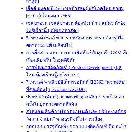
ล่าสุด]
เสื้อสี มงคล ปี 2565 พฤติกรรมผู้บริโภคไทย สายมู
[รวม สีเสื้อมงคล 2565]
เซลขายรถ เซลล์ขายรถ ต้องฟัง! ห้าม สมัคร ถ้ายัง
ไม่รู้เรื่องนี้ [ อัพเดทล่าสุด ]
5 เทรนด์ เซลล์ ขาย รถ พนักงานขายรถ ต้องรู้เมื่อ
ตลาดรถยนต์ เปลี่ยนไป
การสื่อสาร และ การสานสัมพันธ์กับลูกค้า CRM คือ
เรื่องเดียวกัน ในยุคดิจิทัล
การพัฒนาผลิตภัณฑ์ ( Product Development ) ยุค
ใหม่ ต้องเรียนรู้อะไรบ้าง ?
7 เทรนด์ พาณิชย์อิเล็กทรอนิกส์ ปี 2563 “ความลับ”
ที่คุณต้องรู้ [ e commerce 2020 ]
ประชาสัมพันธ์ ( pr marketing ) กลับมา รุ่งเรื่อง อีก
ครั้งในยุคการตลาดดิจิทัล
สโลแกน สินค้า บริการ แบรนด์ และ บริษัท/องค์กร
“ความจำเป็น” ทางธุรกิจที่ไม่ควรเลี่ยง
ออกแบบบรรจุภัณฑ์ / ออกแบบผลิตภัณฑ์ คือ อะไร