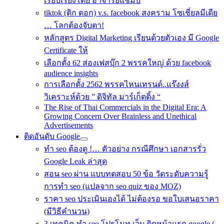
เรียบเรียงโดย อาจารย์แชมป์
tiktok (ติก ตอก) v.s. facebook สงคราม โซเชี่ยลมีเดีย
… โลกต้องจับตา!
หลักสูตร Digital Marketing เรียนด้วยตัวเอง มี Google
Certificate ให้
เลือกตั้ง 62 ส่องเฟสบุ๊ก 2 พรรคใหญ่ ด้วย facebook
audience insights
การเลือกตั้ง 2562 พรรคไหนเทรนด์..แร๊งงส์
วิเคราะห์ด้วย ” ดิจิทัล มาร์เก็ตติ้ง “
The Rise of Thai Commercials in the Digital Era: A
Growing Concern Over Brainless and Unethical
Advertisements
ติดอันดับ Google
ทำ seo ต้องดู !… ตัวอย่าง กรณีศึกษา เอกสารรั่ว
Google Leak ล่าสุด
สอน seo ผ่าน แบบทดสอบ 50 ข้อ วัดระดับความรู้
การทำ seo (แปลจาก seo quiz ของ MOZ)
ราคา seo ประเมินเองได้ ไม่ต้องรอ ขอใบเสนอราคา
(มีวิธีคำนวน)
3 เทคนิค ทำ seo โปรโมท เว็บ ติดหน้าแรก google (