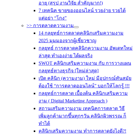
อายุ (สรุป งานวิจัย สำคัญมาก!)
7 เทคนิค ขายของออนไลน์ รวยง่าย รวยได้
แต่อย่า “โกง”
>> การตลาดความงาม
14 กลยุทธ์การตลาดคลินิกเสริมความงาม
2025 มุมมองจากผู้เชี่ยวชาญ
กลยุทธ์ การตลาดคลินิกความงาม อัพเดทใหม่
ล่าสุด ทำเองง่าย ได้ผลจริง
SWOT คลินิกเสริมความงาม กับ การวางแผน
กลยุทธ์ทางธุรกิจ [ใหม่ล่าสุด]
เปิด คลินิก (ความงาม) ใหม่ มีอุปกรณ์ทันสมัย
ต้องใช้ “การตลาดออนไลน์” บอกให้โลกรู้ !!!
กลยุทธ์การตลาด เบื้องต้น คลินิกเสริมความ
งาม ( Digital Marketing Approach )
สถานเสริมความงาม เทคนิคการตลาด วิธี
เพิ่มลูกค้ามากขึ้นทุกๆวัน คลินิกผิวพรรณ ก็
ทำได้
คลินิกเสริมความงาม ทำการตลาดยังไงดี?!