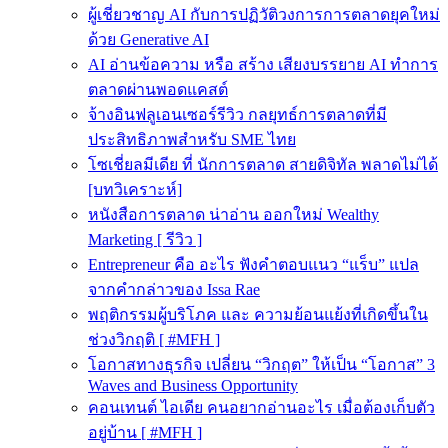
ผู้เชี่ยวชาญ AI กับการปฏิวัติวงการการตลาดยุคใหม่
ด้วย Generative AI
AI อ่านข้อความ หรือ สร้าง เสียงบรรยาย AI ทำการ
ตลาดผ่านพอดแคสต์
จ้างอินฟลูเอนเซอร์รีวิว กลยุทธ์การตลาดที่มี
ประสิทธิภาพสำหรับ SME ไทย
โซเชี่ยลมีเดีย ที่ นักการตลาด สายดิจิทัล พลาดไม่ได้
[บทวิเคราะห์]
หนังสือการตลาด น่าอ่าน ออกใหม่ Wealthy
Marketing [ รีวิว ]
Entrepreneur คือ อะไร ฟังคำตอบแนว “แร็บ” แปล
จากคำกล่าวของ Issa Rae
พฤติกรรมผู้บริโภค และ ความย้อนแย้งที่เกิดขึ้นใน
ช่วงวิกฤติ [ #MFH ]
โอกาสทางธุรกิจ เปลี่ยน “วิกฤต” ให้เป็น “โอกาส” 3
Waves and Business Opportunity
คอนเทนต์ ไอเดีย คนอยากอ่านอะไร เมื่อต้องเก็บตัว
อยู่บ้าน [ #MFH ]