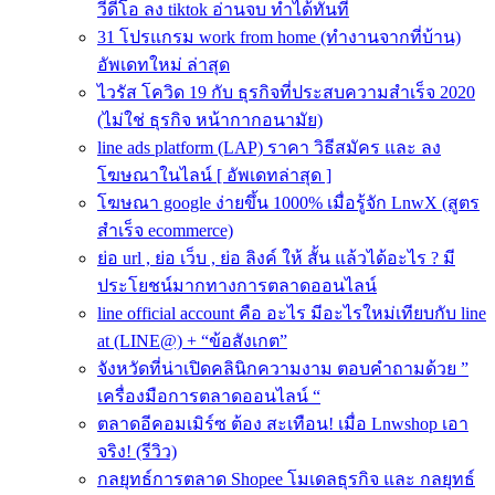
วีดีโอ ลง tiktok อ่านจบ ทำได้ทันที
31 โปรแกรม work from home (ทำงานจากที่บ้าน)
อัพเดทใหม่ ล่าสุด
ไวรัส โควิด 19 กับ ธุรกิจที่ประสบความสําเร็จ 2020
(ไม่ใช่ ธุรกิจ หน้ากากอนามัย)
line ads platform (LAP) ราคา วิธีสมัคร และ ลง
โฆษณาในไลน์ [ อัพเดทล่าสุด ]
โฆษณา google ง่ายขึ้น 1000% เมื่อรู้จัก LnwX (สูตร
สำเร็จ ecommerce)
ย่อ url , ย่อ เว็บ , ย่อ ลิงค์ ให้ สั้น แล้วได้อะไร ? มี
ประโยชน์มากทางการตลาดออนไลน์
line official account คือ อะไร มีอะไรใหม่เทียบกับ line
at (LINE@) + “ข้อสังเกต”
จังหวัดที่น่าเปิดคลินิกความงาม ตอบคำถามด้วย ”
เครื่องมือการตลาดออนไลน์ “
ตลาดอีคอมเมิร์ซ ต้อง สะเทือน! เมื่อ Lnwshop เอา
จริง! (รีวิว)
กลยุทธ์การตลาด Shopee โมเดลธุรกิจ และ กลยุทธ์