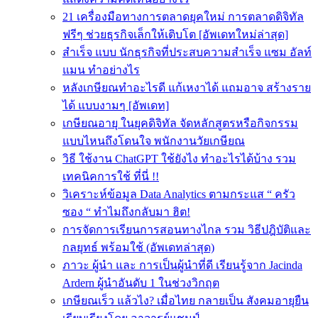
21 เครื่องมือทางการตลาดยุคใหม่ การตลาดดิจิทัล
ฟรีๆ ช่วยธุรกิจเล็กให้เติบโต [อัพเดทใหม่ล่าสุด]
สำเร็จ แบบ นักธุรกิจที่ประสบความสําเร็จ แซม อัลท์
แมน ทำอย่างไร
หลังเกษียณทําอะไรดี แก้เหงาได้ แถมอาจ สร้างราย
ได้ แบบงามๆ [อัพเดท]
เกษียณอายุ ในยุคดิจิทัล จัดหลักสูตรหรือกิจกรรม
แบบไหนถึงโดนใจ พนักงานวัยเกษียณ
วิธี ใช้งาน ChatGPT ใช้ยังไง ทำอะไรได้บ้าง รวม
เทคนิคการใช้ ที่นี่ !!
วิเคราะห์ข้อมูล Data Analytics ตามกระแส “ ครัว
ซอง “ ทำไมถึงกลับมา ฮิต!
การจัดการเรียนการสอนทางไกล รวม วิธีปฎิบัติและ
กลยุทธ์ พร้อมใช้ (อัพเดทล่าสุด)
ภาวะ ผู้นำ และ การเป็นผู้นำที่ดี เรียนรู้จาก Jacinda
Ardern ผู้นำอันดับ 1 ในช่วงวิกฤต
เกษียณเร็ว แล้วไง? เมื่อไทย กลายเป็น สังคมอายุยืน