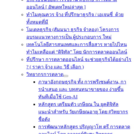
ออนไลน์ [ อัพเดทใหม่ล่าสุด ]
ทำไมคุณควร จ้าง ที่ปรึกษาธุรกิจ / เอเจนซี่ ด้วย
ทั้งหมดที่มี
โมเดลธุรกิจ (สัมมนา ธุรกิจ จำลอง) โครงการ
อบรมแนวทางการเป็น ผู้ประกอบการ ใหม่
เทคโนโลยีสารสนเทศและการสื่อสาร หายไปไหน
ทำไมเหลือแต่ “ดิจิทัล” โดย นักการตลาดออนไลน์
ที่ปรึกษา การตลาดออนไลน์ จะช่วยธุรกิจได้อย่างไร
? ( ราคา จ้าง และ วิธี เลือก )
วิทยากรการตลาด
ภาษาอังกฤษธุรกิจ ทั้ง การพรีเซนต์งาน, กา
รนําเสนอ และ บทสนทนาขายของ ง่ายขึ้น
ทันทีเมื่อใช้ Gen-AI
หลักสูตร เตรียมตัว เกษียณ ใน ยุคดิจิทัล
แนะนำสำหรับ วัยเกษียณอายุ โดย #วิทยากร
ชื่อดัง
การพัฒนาหลักสูตร ปริญญาโท ตรี การตลาด