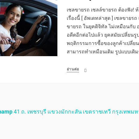
เซลขายรถ เซลล์ขายรถ ต้องฟัง! ห้าม
เรื่องนี้ [ อัพเดทล่าสุด ] เซลขาย
ขายรถ ในยุคดิจิทัล ไม่เหมือนกับ
อดีตอีกต่อไปแล้ว ยุคสมัยเปลี่ยน
พฤติกรรมการซื้อของลูกค้าเปลี่ยน 
สามารถทำเหมือนเดิม รูปแบบเดิ
อ่านต่อ
Champ
41 ถ. เพชรบุรี แขวงมักกะสัน เขตราชเทวี กรุงเทพม