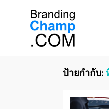
ที่ปรึกษาการตลาด
ที่ปรึกษาการตลาดออนไลน์ อันดับ 1 แชร์ 5
สาเหตุ ทำไมควร " จ้าง "
ออนไลน์
ป้ายกำกับ: