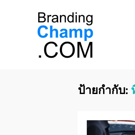
ที่ปรึกษาการตลาด
ที่ปรึกษาการตลาดออนไลน์ อันดับ 1 แชร์ 5
สาเหตุ ทำไมควร " จ้าง "
ออนไลน์
ป้ายกำกับ: