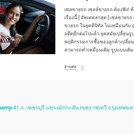
เซลขายรถ เซลล์ขายรถ ต้องฟัง! ห้าม
เรื่องนี้ [ อัพเดทล่าสุด ] เซลขาย
ขายรถ ในยุคดิจิทัล ไม่เหมือนกับ
อดีตอีกต่อไปแล้ว ยุคสมัยเปลี่ยน
พฤติกรรมการซื้อของลูกค้าเปลี่ยน 
สามารถทำเหมือนเดิม รูปแบบเดิ
อ่านต่อ
Champ
41 ถ. เพชรบุรี แขวงมักกะสัน เขตราชเทวี กรุงเทพม