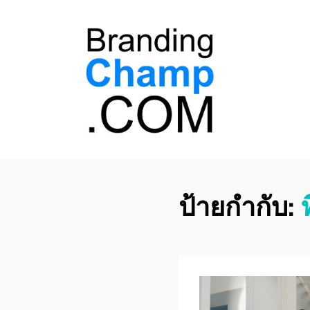
ที่ปรึกษาการตลาด
ที่ปรึกษาการตลาดออนไลน์ อันดับ 1 แชร์ 5
สาเหตุ ทำไมควร " จ้าง "
ออนไลน์
ป้ายกำกับ: