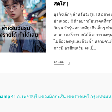
สดใส ]
ธุรกิจเล็กๆ สำหรับวัยรุ่น 10 อย่าง
อ่านเถอะ !! ถ้าอยากมีอนาคตที่สดใ
วัยรุ่น วัยรุ่น อยากมีธุรกิจเล็กๆ ทำ
สามารถสร้างรายได้ด้วยการลงทุน
ไม่ต้องลงทุนเลยด้วยซ้ำ หลายคนเ
การมี อาชีพเสริม จนเป็…
อ่านต่อ
Champ
41 ถ. เพชรบุรี แขวงมักกะสัน เขตราชเทวี กรุงเทพม