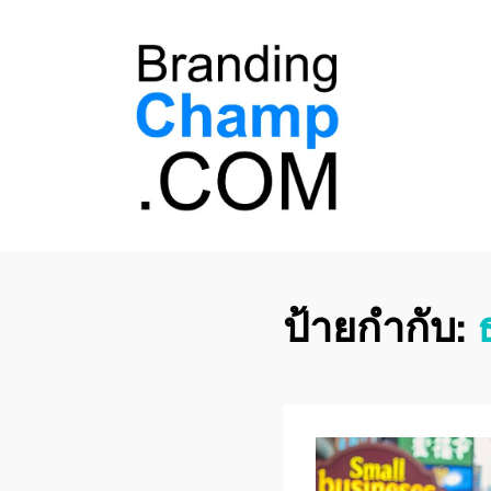
ที่ปรึกษาการตลาด
ที่ปรึกษาการตลาดออนไลน์ อันดับ 1 แชร์ 5
สาเหตุ ทำไมควร " จ้าง "
ออนไลน์
ป้ายกำกับ: