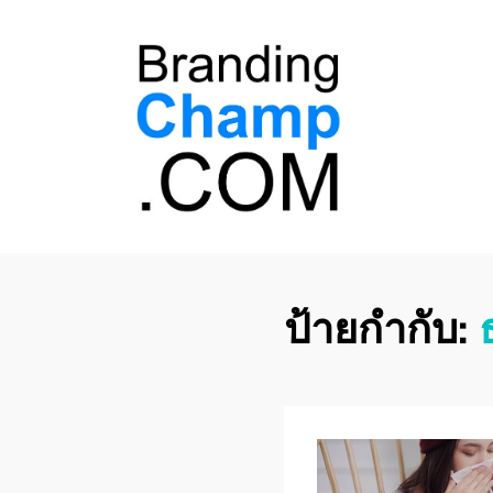
ที่ปรึกษาการตลาด
ที่ปรึกษาการตลาดออนไลน์ อันดับ 1 แชร์ 5
สาเหตุ ทำไมควร " จ้าง "
ออนไลน์
ป้ายกำกับ: