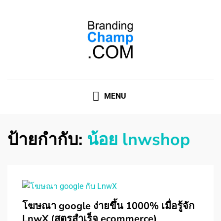
ที่ปรึกษาการตลาดออนไลน์
ที่ปรึกษาการตลาดออนไลน์ อันดับ 1 แชร์ 5 สาเหตุ ทำไมควร
" จ้าง "
MENU
ป้ายกำกับ:
น้อย lnwshop
โฆษณา google ง่ายขึ้น 1000% เมื่อรู้จัก
LnwX (สูตรสำเร็จ ecommerce)