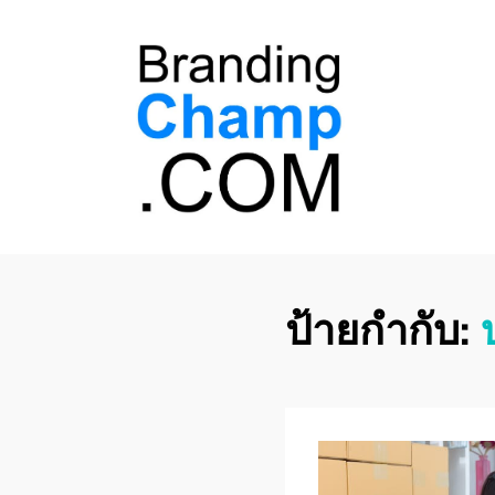
ที่ปรึกษาการตลาด
ที่ปรึกษาการตลาดออนไลน์ อันดับ 1 แชร์ 5
สาเหตุ ทำไมควร " จ้าง "
ออนไลน์
ป้ายกำกับ: