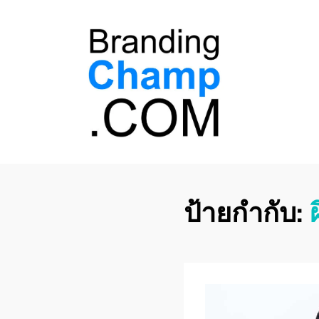
ที่ปรึกษาการตลาด
ที่ปรึกษาการตลาดออนไลน์ อันดับ 1 แชร์ 5
สาเหตุ ทำไมควร " จ้าง "
ออนไลน์
ป้ายกำกับ: