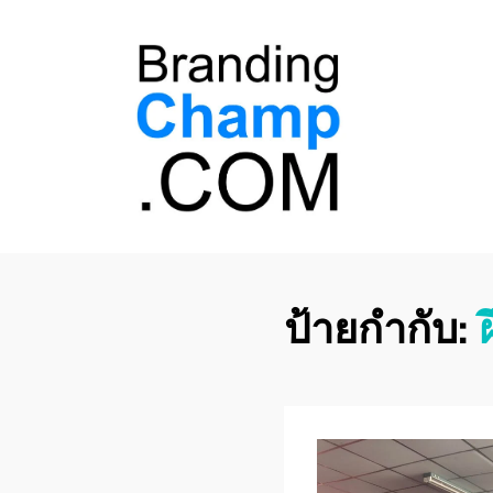
ที่ปรึกษาการตลาด
ที่ปรึกษาการตลาดออนไลน์ อันดับ 1 แชร์ 5
สาเหตุ ทำไมควร " จ้าง "
ออนไลน์
ป้ายกำกับ: