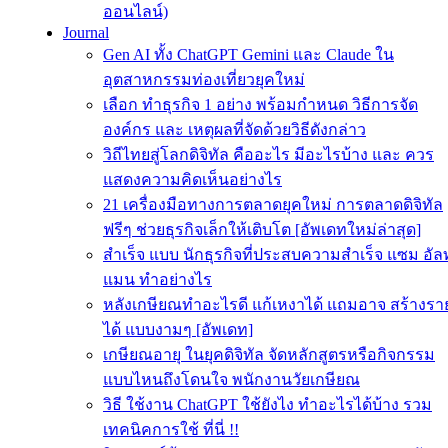
ออนไลน์)
Journal
Gen AI ทั้ง ChatGPT Gemini และ Claude ใน
อุตสาหกรรมท่องเที่ยวยุคใหม่
เลือก ทำธุรกิจ 1 อย่าง พร้อมกำหนด วิธีการจัด
องค์กร และ เหตุผลที่จัดด้วยวิธีดังกล่าว
วิถีไทยสู่โลกดิจิทัล คืออะไร มีอะไรบ้าง และ ควร
แสดงความคิดเห็นอย่างไร
21 เครื่องมือทางการตลาดยุคใหม่ การตลาดดิจิทัล
ฟรีๆ ช่วยธุรกิจเล็กให้เติบโต [อัพเดทใหม่ล่าสุด]
สำเร็จ แบบ นักธุรกิจที่ประสบความสําเร็จ แซม อัลท
แมน ทำอย่างไร
หลังเกษียณทําอะไรดี แก้เหงาได้ แถมอาจ สร้างรา
ได้ แบบงามๆ [อัพเดท]
เกษียณอายุ ในยุคดิจิทัล จัดหลักสูตรหรือกิจกรรม
แบบไหนถึงโดนใจ พนักงานวัยเกษียณ
วิธี ใช้งาน ChatGPT ใช้ยังไง ทำอะไรได้บ้าง รวม
เทคนิคการใช้ ที่นี่ !!