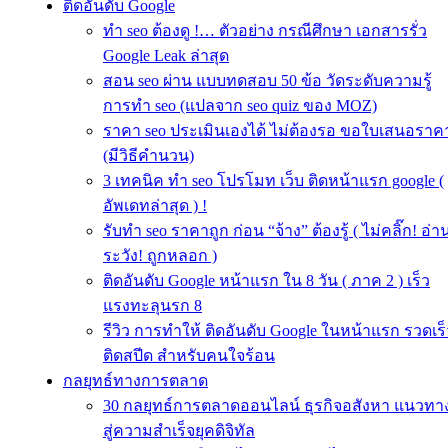
ติดอันดับ Google
ทำ seo ต้องดู !… ตัวอย่าง กรณีศึกษา เอกสารรั่ว
Google Leak ล่าสุด
สอน seo ผ่าน แบบทดสอบ 50 ข้อ วัดระดับความรู้
การทำ seo (แปลจาก seo quiz ของ MOZ)
ราคา seo ประเมินเองได้ ไม่ต้องรอ ขอใบเสนอราค
(มีวิธีคำนวน)
3 เทคนิค ทำ seo โปรโมท เว็บ ติดหน้าแรก google (
อัพเดทล่าสุด ) !
รับทำ seo ราคาถูก ก่อน “จ้าง” ต้องรู้ ( ไม่คลิ๊ก! อ่า
ระวัง! ถูกหลอก )
ติดอันดับ Google หน้าแรก ใน 8 วัน ( ภาค 2 ) เร็ว
แรงทะลุนรก 8
รีวิว การทำให้ ติดอันดับ Google ในหน้าแรก รวดเร็
ติดสปีด สำหรับคนใจร้อน
กลยุทธ์ทางการตลาด
30 กลยุทธ์การตลาดออนไลน์ ธุรกิจอสังหา แนวทา
สู่ความสำเร็จยุคดิจิทัล