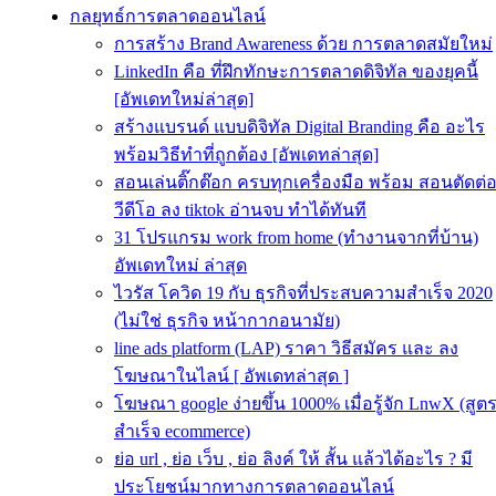
กลยุทธ์การตลาดออนไลน์
การสร้าง Brand Awareness ด้วย การตลาดสมัยใหม่
LinkedIn คือ ที่ฝึกทักษะการตลาดดิจิทัล ของยุคนี้
[อัพเดทใหม่ล่าสุด]
สร้างแบรนด์ แบบดิจิทัล Digital Branding คือ อะไร
พร้อมวิธีทำที่ถูกต้อง [อัพเดทล่าสุด]
สอนเล่นติ๊กต๊อก ครบทุกเครื่องมือ พร้อม สอนตัดต่
วีดีโอ ลง tiktok อ่านจบ ทำได้ทันที
31 โปรแกรม work from home (ทำงานจากที่บ้าน)
อัพเดทใหม่ ล่าสุด
ไวรัส โควิด 19 กับ ธุรกิจที่ประสบความสําเร็จ 2020
(ไม่ใช่ ธุรกิจ หน้ากากอนามัย)
line ads platform (LAP) ราคา วิธีสมัคร และ ลง
โฆษณาในไลน์ [ อัพเดทล่าสุด ]
โฆษณา google ง่ายขึ้น 1000% เมื่อรู้จัก LnwX (สูต
สำเร็จ ecommerce)
ย่อ url , ย่อ เว็บ , ย่อ ลิงค์ ให้ สั้น แล้วได้อะไร ? มี
ประโยชน์มากทางการตลาดออนไลน์