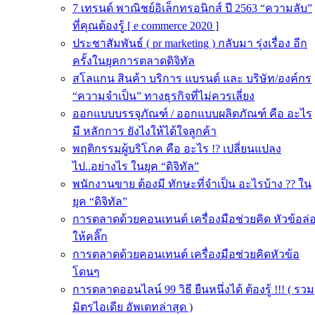
7 เทรนด์ พาณิชย์อิเล็กทรอนิกส์ ปี 2563 “ความลับ”
ที่คุณต้องรู้ [ e commerce 2020 ]
ประชาสัมพันธ์ ( pr marketing ) กลับมา รุ่งเรื่อง อีก
ครั้งในยุคการตลาดดิจิทัล
สโลแกน สินค้า บริการ แบรนด์ และ บริษัท/องค์กร
“ความจำเป็น” ทางธุรกิจที่ไม่ควรเลี่ยง
ออกแบบบรรจุภัณฑ์ / ออกแบบผลิตภัณฑ์ คือ อะไร
มี หลักการ ยังไงให้ได้ใจลูกค้า
พฤติกรรมผู้บริโภค คือ อะไร !? เปลี่ยนแปลง
ไป..อย่างไร ในยุค “ดิจิทัล”
พนักงานขาย ต้องมี ทักษะที่จำเป็น อะไรบ้าง ?? ใน
ยุค “ดิจิทัล”
การตลาดด้วยคอนเทนต์ เครื่องมือช่วยคิด หัวข้อล่
ให้คลิ๊ก
การตลาดด้วยคอนเทนต์ เครื่องมือช่วยคิดหัวข้อ
โดนๆ
การตลาดออนไลน์ 99 วิธี ยืนหนึ่งได้ ต้องรู้ !!! ( รวม
มิตรไอเดีย อัพเดทล่าสุด )