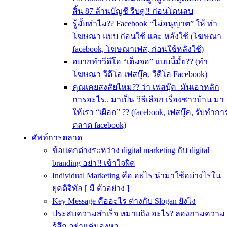
สิ้น 87 ล้านบัญชี รีบดู!! ก่อนโดนลบ
รู้มั้ยทำไม?? Facebook “ไม่อนุญาต” ให้ ทำ
โฆษณา แบบ ก่อนใช้ และ หลังใช้ (โฆษณา
facebook, โฆษณาเฟส, ก่อนใช้หลังใช้)
อยากทำวีดีโอ “เต็มจอ” แบบนี้มั้ย?? (ทำ
โฆษณา วีดีโอ เฟสบุ๊ค, วีดีโอ Facebook)
คุณเคยสงสัยไหม?? ว่า เฟสบุ๊ค มันเอาหลัก
การอะไร.. มาเป็น วิธีเลือก เรื่องชาวบ้าน มา
ให้เรา “เผือก” ?? (facebook, เฟสบุ๊ค, รับทำกา
ตลาด facebook)
ศัพท์การตลาด
ข้อแตกต่างระหว่าง digital marketing กับ digital
branding อย่า!! เข้าใจผิด
Individual Marketing คือ อะไร นำมาใช้อย่างไรใน
ยุคดิจิทัล [ มี ตัวอย่าง ]
Key Message คืออะไร ต่างกับ Slogan ยังไง
ประสบความสําเร็จ หมายถึง อะไร? ลองถามความ
รู้สึก อย่าแค่มองหา