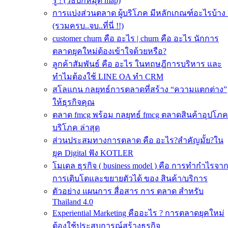
รู้ ! (วิธีปักหมุด map)
การแบ่งส่วนตลาด ผู้บริโภค มีหลักเกณฑ์อะไรบ้าง 
(รวมครบ..จบ..ที่นี่ !!)
customer churn คือ อะไร | churn คือ อะไร นักการ
ตลาดยุคใหม่ต้องเข้าใจด้วยหรือ?
ลูกค้าสัมพันธ์ คือ อะไร ในทฤษฎีการบริหาร และ
ทำไมต้องใช้ LINE OA ทำ CRM
สโลแกน กลยุทธ์การตลาดที่สร้าง “ความแตกต่าง”
ให้ธุรกิจคุณ
ตลาด fmcg พร้อม กลยุทธ์ fmcg ตลาดสินค้าอุปโภค
บริโภค ล่าสุด
ส่วนประสมทางการตลาด คือ อะไร?สำคัญมั้ย?ใน
ยุค Digital ฟัง KOTLER
โมเดล ธุรกิจ ( business model ) คือ การทำกำไรจา
การเติบโตและขยายตัวได้ ของ สินค้า/บริการ
ตัวอย่าง แผนการ สื่อสาร การ ตลาด สำหรับ
Thailand 4.0
Experiential Marketing คืออะไร ? การตลาดยุคใหม่
ต้องใช้ประสบการณ์สร้างธุรกิจ