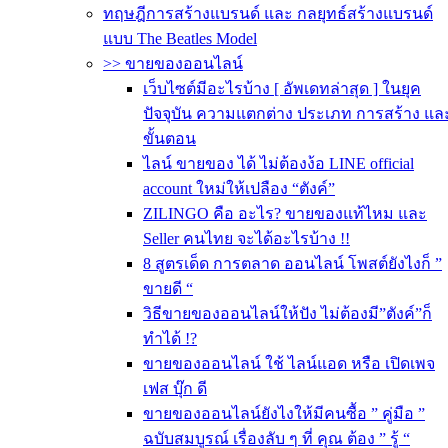
ทฤษฎีการสร้างแบรนด์ และ กลยุทธ์สร้างแบรนด์
แบบ The Beatles Model
>> ขายของออนไลน์
เว็บไซต์มีอะไรบ้าง [ อัพเดทล่าสุด ] ในยุค
ปัจจุบัน ความแตกต่าง ประเภท การสร้าง แล
ขั้นตอน
ไลน์ ขายของ ได้ ไม่ต้องง้อ LINE official
account ใหม่ให้เปลือง “ตังค์”
ZILINGO คือ อะไร? ขายของแท้ไหม และ
Seller คนไทย จะได้อะไรบ้าง !!
8 สูตรเด็ด การตลาด ออนไลน์ โพสต์ยังไงก็ ”
ขายดี “
วิธีขายของออนไลน์ให้ปัง ไม่ต้องมี”ตังค์”ก็
ทำได้ !?
ขายของออนไลน์ ใช้ ไลน์แอด หรือ เปิดเพจ
เฟส บุ๊ก ดี
ขายของออนไลน์ยังไงให้มีคนซื้อ ” คู่มือ ”
ฉบับสมบูรณ์ เรื่องลับ ๆ ที่ คุณ ต้อง ” รู้ “