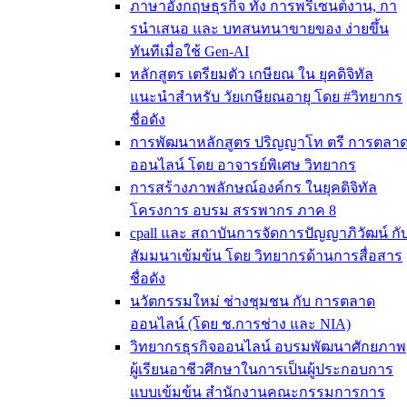
ภาษาอังกฤษธุรกิจ ทั้ง การพรีเซนต์งาน, กา
รนําเสนอ และ บทสนทนาขายของ ง่ายขึ้น
ทันทีเมื่อใช้ Gen-AI
หลักสูตร เตรียมตัว เกษียณ ใน ยุคดิจิทัล
แนะนำสำหรับ วัยเกษียณอายุ โดย #วิทยากร
ชื่อดัง
การพัฒนาหลักสูตร ปริญญาโท ตรี การตลา
ออนไลน์ โดย อาจารย์พิเศษ วิทยากร
การสร้างภาพลักษณ์องค์กร ในยุคดิจิทัล
โครงการ อบรม สรรพากร ภาค 8
cpall และ สถาบันการจัดการปัญญาภิวัฒน์ กั
สัมมนาเข้มข้น โดย วิทยากรด้านการสื่อสาร
ชื่อดัง
นวัตกรรมใหม่ ช่างชุมชน กับ การตลาด
ออนไลน์ (โดย ช.การช่าง และ NIA)
วิทยากรธุรกิจออนไลน์ อบรมพัฒนาศักยภาพ
ผู้เรียนอาชีวศึกษาในการเป็นผู้ประกอบการ
แบบเข้มข้น สำนักงานคณะกรรมการการ