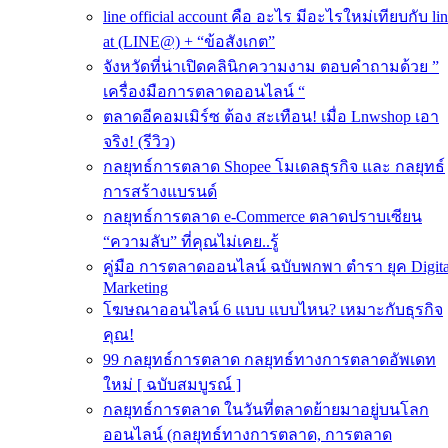
line official account คือ อะไร มีอะไรใหม่เทียบกับ li
at (LINE@) + “ข้อสังเกต”
จังหวัดที่น่าเปิดคลินิกความงาม ตอบคำถามด้วย ”
เครื่องมือการตลาดออนไลน์ “
ตลาดอีคอมเมิร์ซ ต้อง สะเทือน! เมื่อ Lnwshop เอา
จริง! (รีวิว)
กลยุทธ์การตลาด Shopee โมเดลธุรกิจ และ กลยุทธ์
การสร้างแบรนด์
กลยุทธ์การตลาด e-Commerce ตลาดปราบเซียน
“ความลับ” ที่คุณไม่เคย..รู้
คู่มือ การตลาดออนไลน์ ฉบับพกพา ตำรา ยุค Digita
Marketing
โฆษณาออนไลน์ 6 แบบ แบบไหน? เหมาะกับธุรกิจ
คุณ!
99 กลยุทธ์การตลาด กลยุทธ์ทางการตลาดอัพเดท
ใหม่ [ ฉบับสมบูรณ์ ]
กลยุทธ์การตลาด ในวันที่ตลาดย้ายมาอยู่บนโลก
ออนไลน์ (กลยุทธ์ทางการตลาด, การตลาด