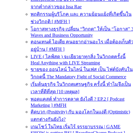
จากคำกล่าวของ Issa Rae
พฤติกรรมผู้บริโภค และ ความย้อนแย้งที่เกิดขึ้นใน
ช่วงวิกฤติ [ #MFH ]
โอกาสทางธุรกิจ เปลี่ยน “วิกฤต” ให้เป็น “โอกาส” 
Waves and Business Opportunity
คอนเทนต์ ไอเดีย คนอยากอ่านอะไร เมื่อต้องเก็บตั
อยู่บ้าน [ #MFH ]
LIVE ( ไลฟ์สด ) จะเยียวยาทุกสิ่ง ในวิกฤตครั้งนี้
Heal Anything with LIVE Streaming
ขายของ ออนไลน์ ในไลน์ ในเฟส เป็น ไฟต์บังคับใน
วิกฤตนี้ The Mandatory Fight of Social Commerce
เริ่มต้นธุรกิจ ในวิกฤตเศรษฐกิจ ครั้งนี้ ทำไมจึงเป็น
เวลาที่ดีที่สุด [10 เหตุผล]
พอดแคสต์ ทำการตลาด ยังไงดี ? EP.2 [ Podcast
Marketing ] #MFH
คิดบวก (Positivity) กับ มองโลกในแง่ดี (Optimistic)
แตกต่างกันยังไง?
เกมโชว์ ในไทย เริ่มไร้ จรรยาบรรณ | GAME
SHOW is getting BS! [ BrandingChamp Podcast ]