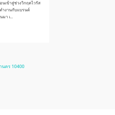
นเข้าสู่ช่วงวิกฤตไวรัส
ด้ทำงานกับแบรนด์
านมา เ…
หานคร 10400