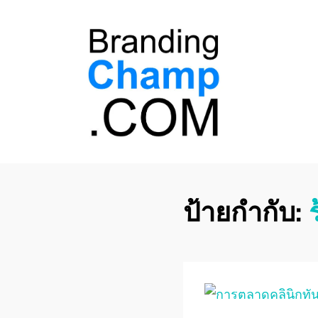
ที่ปรึกษาการตลาด
ที่ปรึกษาการตลาดออนไลน์ อันดับ 1 แชร์ 5
สาเหตุ ทำไมควร " จ้าง "
ออนไลน์
ป้ายกำกับ: