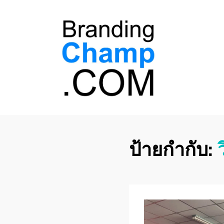
ที่ปรึกษาการตลาด
ที่ปรึกษาการตลาดออนไลน์ อันดับ 1 แชร์ 5
สาเหตุ ทำไมควร " จ้าง "
ออนไลน์
ป้ายกำกับ: