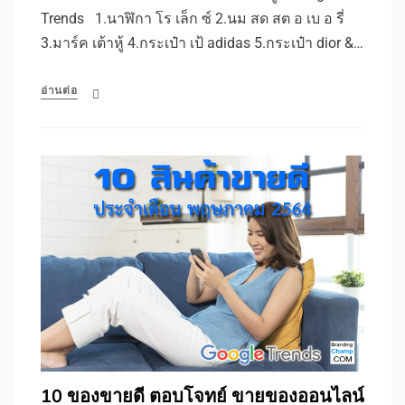
Trends 1.นาฬิกา โร เล็ก ซ์ 2.นม สด สต อ เบ อ รี่
3.มาร์ค เต้าหู้ 4.กระเป๋า เป้ adidas 5.กระเป๋า dior &…
อ่านต่อ
10 ของขายดี ตอบโจทย์ ขายของออนไลน์