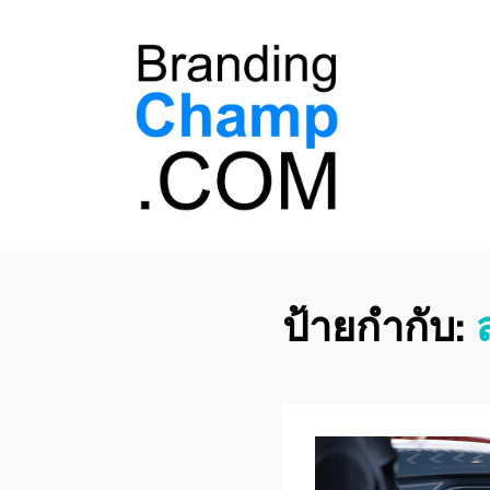
ที่ปรึกษาการตลาด
ที่ปรึกษาการตลาดออนไลน์ อันดับ 1 แชร์ 5
สาเหตุ ทำไมควร " จ้าง "
ออนไลน์
ป้ายกำกับ: