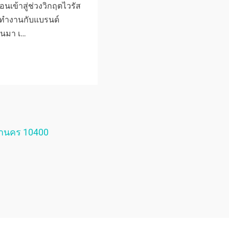
นเข้าสู่ช่วงวิกฤตไวรัส
ด้ทำงานกับแบรนด์
านมา เ…
หานคร 10400