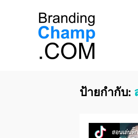
ที่ปรึกษาการตลาด
ที่ปรึกษาการตลาดออนไลน์ อันดับ 1 แชร์ 5
สาเหตุ ทำไมควร " จ้าง "
ออนไลน์
ป้ายกำกับ: