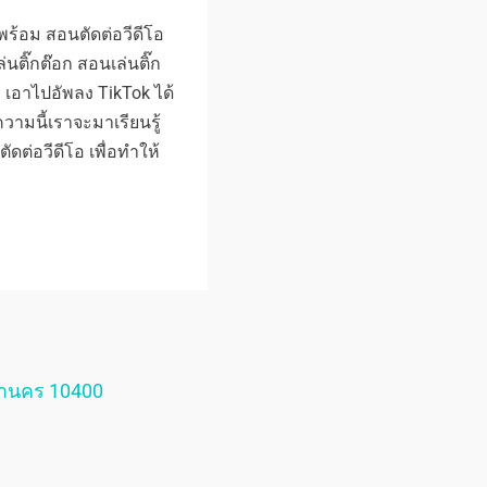
 พร้อม สอนตัดต่อวีดีโอ
่นติ๊กต๊อก สอนเล่นติ๊ก
อง เอาไปอัพลง TikTok ได้
วามนี้เราจะมาเรียนรู้
ัดต่อวีดีโอ เพื่อทำให้
หานคร 10400