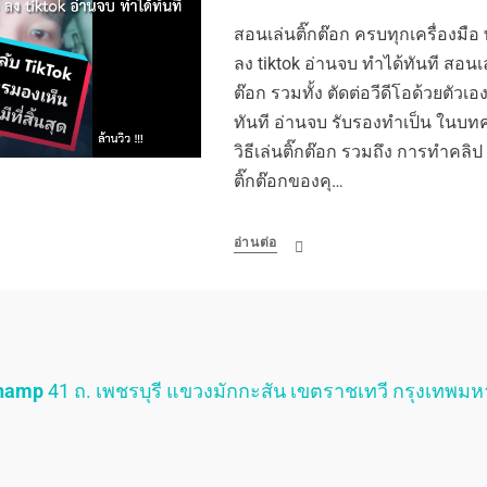
สอนเล่นติ๊กต๊อก ครบทุกเครื่องมือ
ลง tiktok อ่านจบ ทำได้ทันที สอนเล
ต๊อก รวมทั้ง ตัดต่อวีดีโอด้วยตัวเ
ทันที อ่านจบ รับรองทำเป็น ในบทค
วิธีเล่นติ๊กต๊อก รวมถึง การทำคลิป ต
ติ๊กต๊อกของคุ…
อ่านต่อ
Champ
41 ถ. เพชรบุรี แขวงมักกะสัน เขตราชเทวี กรุงเทพม