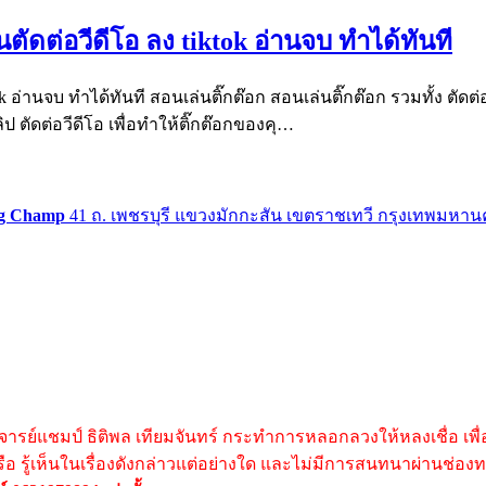
ตัดต่อวีดีโอ ลง tiktok อ่านจบ ทำได้ทันที
k อ่านจบ ทำได้ทันที สอนเล่นติ๊กต๊อก สอนเล่นติ๊กต๊อก รวมทั้ง ตัดต
ป ตัดต่อวีดีโอ เพื่อทำให้ติ๊กต๊อกของคุ…
g Champ
41 ถ. เพชรบุรี แขวงมักกะสัน เขตราชเทวี กรุงเทพมหาน
าจารย์แชมป์ ธิติพล เทียมจันทร์ กระทำการหลอกลวงให้หลงเชื่อ เพื่
 หรือ รู้เห็นในเรื่องดังกล่าวแต่อย่างใด และไม่มีการสนทนาผ่านช่