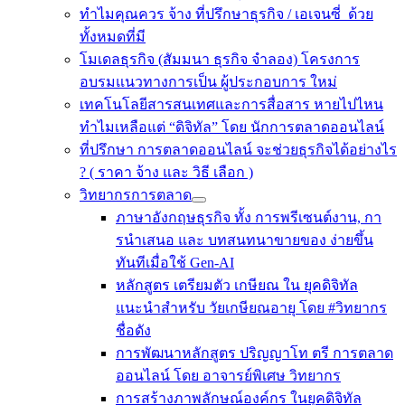
ทำไมคุณควร จ้าง ที่ปรึกษาธุรกิจ / เอเจนซี่ ด้วย
ทั้งหมดที่มี
โมเดลธุรกิจ (สัมมนา ธุรกิจ จำลอง) โครงการ
อบรมแนวทางการเป็น ผู้ประกอบการ ใหม่
เทคโนโลยีสารสนเทศและการสื่อสาร หายไปไหน
ทำไมเหลือแต่ “ดิจิทัล” โดย นักการตลาดออนไลน์
ที่ปรึกษา การตลาดออนไลน์ จะช่วยธุรกิจได้อย่างไร
? ( ราคา จ้าง และ วิธี เลือก )
วิทยากรการตลาด
ภาษาอังกฤษธุรกิจ ทั้ง การพรีเซนต์งาน, กา
รนําเสนอ และ บทสนทนาขายของ ง่ายขึ้น
ทันทีเมื่อใช้ Gen-AI
หลักสูตร เตรียมตัว เกษียณ ใน ยุคดิจิทัล
แนะนำสำหรับ วัยเกษียณอายุ โดย #วิทยากร
ชื่อดัง
การพัฒนาหลักสูตร ปริญญาโท ตรี การตลาด
ออนไลน์ โดย อาจารย์พิเศษ วิทยากร
การสร้างภาพลักษณ์องค์กร ในยุคดิจิทัล