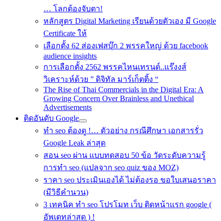
… โลกต้องจับตา!
หลักสูตร Digital Marketing เรียนด้วยตัวเอง มี Google
Certificate ให้
เลือกตั้ง 62 ส่องเฟสบุ๊ก 2 พรรคใหญ่ ด้วย facebook
audience insights
การเลือกตั้ง 2562 พรรคไหนเทรนด์..แร๊งงส์
วิเคราะห์ด้วย ” ดิจิทัล มาร์เก็ตติ้ง “
The Rise of Thai Commercials in the Digital Era: A
Growing Concern Over Brainless and Unethical
Advertisements
ติดอันดับ Google
ทำ seo ต้องดู !… ตัวอย่าง กรณีศึกษา เอกสารรั่ว
Google Leak ล่าสุด
สอน seo ผ่าน แบบทดสอบ 50 ข้อ วัดระดับความรู้
การทำ seo (แปลจาก seo quiz ของ MOZ)
ราคา seo ประเมินเองได้ ไม่ต้องรอ ขอใบเสนอราคา
(มีวิธีคำนวน)
3 เทคนิค ทำ seo โปรโมท เว็บ ติดหน้าแรก google (
อัพเดทล่าสุด ) !