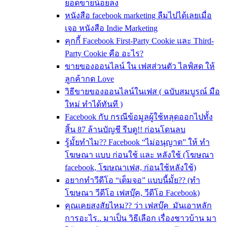
ยอดขายน้อยลง
หนังสือ facebook marketing ลืมไปได้เลยเมื่อ
เจอ หนังสือ Indie Marketing
คุกกี้ Facebook First-Party Cookie และ Third-
Party Cookie คือ อะไร?
ขายของออนไลน์ ใน เฟสส่วนตัว ไลฟ์สด ให้
ลูกค้ากด Love
วิธีขายของออนไลน์ในเฟส ( ฉบับสมบูรณ์ มือ
ใหม่ ทำได้ทันที )
Facebook กับ กรณีข้อมูลผู้ใช้หลุดออกไปทั้ง
สิ้น 87 ล้านบัญชี รีบดู!! ก่อนโดนลบ
รู้มั้ยทำไม?? Facebook “ไม่อนุญาต” ให้ ทำ
โฆษณา แบบ ก่อนใช้ และ หลังใช้ (โฆษณา
facebook, โฆษณาเฟส, ก่อนใช้หลังใช้)
อยากทำวีดีโอ “เต็มจอ” แบบนี้มั้ย?? (ทำ
โฆษณา วีดีโอ เฟสบุ๊ค, วีดีโอ Facebook)
คุณเคยสงสัยไหม?? ว่า เฟสบุ๊ค มันเอาหลัก
การอะไร.. มาเป็น วิธีเลือก เรื่องชาวบ้าน มา