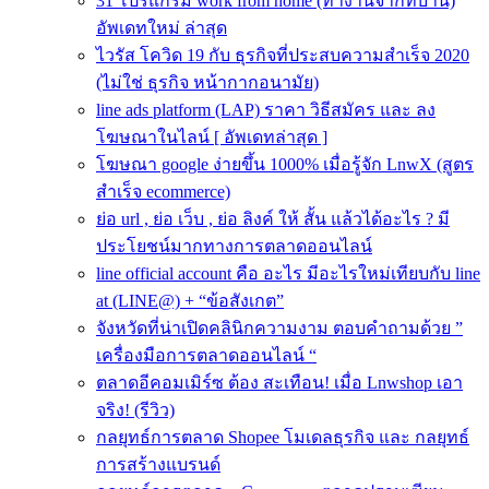
31 โปรแกรม work from home (ทำงานจากที่บ้าน)
อัพเดทใหม่ ล่าสุด
ไวรัส โควิด 19 กับ ธุรกิจที่ประสบความสําเร็จ 2020
(ไม่ใช่ ธุรกิจ หน้ากากอนามัย)
line ads platform (LAP) ราคา วิธีสมัคร และ ลง
โฆษณาในไลน์ [ อัพเดทล่าสุด ]
โฆษณา google ง่ายขึ้น 1000% เมื่อรู้จัก LnwX (สูตร
สำเร็จ ecommerce)
ย่อ url , ย่อ เว็บ , ย่อ ลิงค์ ให้ สั้น แล้วได้อะไร ? มี
ประโยชน์มากทางการตลาดออนไลน์
line official account คือ อะไร มีอะไรใหม่เทียบกับ line
at (LINE@) + “ข้อสังเกต”
จังหวัดที่น่าเปิดคลินิกความงาม ตอบคำถามด้วย ”
เครื่องมือการตลาดออนไลน์ “
ตลาดอีคอมเมิร์ซ ต้อง สะเทือน! เมื่อ Lnwshop เอา
จริง! (รีวิว)
กลยุทธ์การตลาด Shopee โมเดลธุรกิจ และ กลยุทธ์
การสร้างแบรนด์