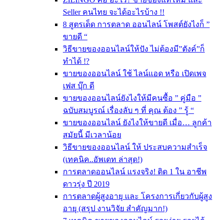
Seller คนไทย จะได้อะไรบ้าง !!
8 สูตรเด็ด การตลาด ออนไลน์ โพสต์ยังไงก็ ”
ขายดี “
วิธีขายของออนไลน์ให้ปัง ไม่ต้องมี”ตังค์”ก็
ทำได้ !?
ขายของออนไลน์ ใช้ ไลน์แอด หรือ เปิดเพจ
เฟส บุ๊ก ดี
ขายของออนไลน์ยังไงให้มีคนซื้อ ” คู่มือ ”
ฉบับสมบูรณ์ เรื่องลับ ๆ ที่ คุณ ต้อง ” รู้ “
ขายของออนไลน์ ยังไงให้ขายดี เมื่อ… ลูกค้า
สมัยนี้ มีเวลาน้อย
วิธีขายของออนไลน์ ให้ ประสบความสำเร็จ
(เทคนิค..อัพเดท ล่าสุด!)
การตลาดออนไลน์ แรงจริง! ติด 1 ใน อาชีพ
ดาวรุ่ง ปี 2019
การตลาดผู้สูงอายุ และ โครงการเกี่ยวกับผู้สูง
อายุ (สรุป งานวิจัย สำคัญมาก!)