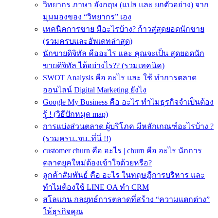
วิทยากร ภาษา อังกฤษ (แปล และ ยกตัวอย่าง) จาก
มุมมองของ “วิทยากร” เอง
เทคนิคการขาย มีอะไรบ้าง? ก้าวสู่สุดยอดนักขาย
(รวมครบและอัพเดทล่าสุด)
นักขายดิจิทัล คืออะไร และ คุณจะเป็น สุดยอดนัก
ขายดิจิทัล ได้อย่างไร?? (รวมเทคนิค)
SWOT Analysis คือ อะไร และ ใช้ ทำการตลาด
ออนไลน์ Digital Marketing ยังไง
Google My Business คือ อะไร ทำไมธุรกิจจำเป็นต้อง
รู้ ! (วิธีปักหมุด map)
การแบ่งส่วนตลาด ผู้บริโภค มีหลักเกณฑ์อะไรบ้าง ?
(รวมครบ..จบ..ที่นี่ !!)
customer churn คือ อะไร | churn คือ อะไร นักการ
ตลาดยุคใหม่ต้องเข้าใจด้วยหรือ?
ลูกค้าสัมพันธ์ คือ อะไร ในทฤษฎีการบริหาร และ
ทำไมต้องใช้ LINE OA ทำ CRM
สโลแกน กลยุทธ์การตลาดที่สร้าง “ความแตกต่าง”
ให้ธุรกิจคุณ