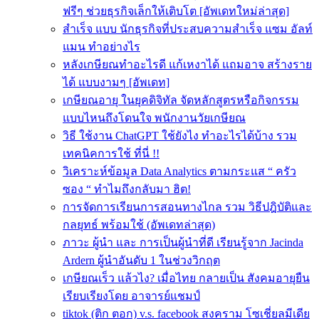
ฟรีๆ ช่วยธุรกิจเล็กให้เติบโต [อัพเดทใหม่ล่าสุด]
สำเร็จ แบบ นักธุรกิจที่ประสบความสําเร็จ แซม อัลท์
แมน ทำอย่างไร
หลังเกษียณทําอะไรดี แก้เหงาได้ แถมอาจ สร้างราย
ได้ แบบงามๆ [อัพเดท]
เกษียณอายุ ในยุคดิจิทัล จัดหลักสูตรหรือกิจกรรม
แบบไหนถึงโดนใจ พนักงานวัยเกษียณ
วิธี ใช้งาน ChatGPT ใช้ยังไง ทำอะไรได้บ้าง รวม
เทคนิคการใช้ ที่นี่ !!
วิเคราะห์ข้อมูล Data Analytics ตามกระแส “ ครัว
ซอง “ ทำไมถึงกลับมา ฮิต!
การจัดการเรียนการสอนทางไกล รวม วิธีปฎิบัติและ
กลยุทธ์ พร้อมใช้ (อัพเดทล่าสุด)
ภาวะ ผู้นำ และ การเป็นผู้นำที่ดี เรียนรู้จาก Jacinda
Ardern ผู้นำอันดับ 1 ในช่วงวิกฤต
เกษียณเร็ว แล้วไง? เมื่อไทย กลายเป็น สังคมอายุยืน
เรียบเรียงโดย อาจารย์แชมป์
tiktok (ติก ตอก) v.s. facebook สงคราม โซเชี่ยลมีเดีย