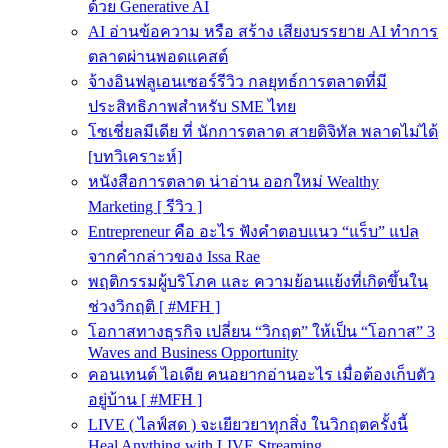
ด้วย Generative AI
AI อ่านข้อความ หรือ สร้าง เสียงบรรยาย AI ทำการ
ตลาดผ่านพอดแคสต์
จ้างอินฟลูเอนเซอร์รีวิว กลยุทธ์การตลาดที่มี
ประสิทธิภาพสำหรับ SME ไทย
โซเชี่ยลมีเดีย ที่ นักการตลาด สายดิจิทัล พลาดไม่ได้
[บทวิเคราะห์]
หนังสือการตลาด น่าอ่าน ออกใหม่ Wealthy
Marketing [ รีวิว ]
Entrepreneur คือ อะไร ฟังคำตอบแนว “แร็บ” แปล
จากคำกล่าวของ Issa Rae
พฤติกรรมผู้บริโภค และ ความย้อนแย้งที่เกิดขึ้นใน
ช่วงวิกฤติ [ #MFH ]
โอกาสทางธุรกิจ เปลี่ยน “วิกฤต” ให้เป็น “โอกาส” 3
Waves and Business Opportunity
คอนเทนต์ ไอเดีย คนอยากอ่านอะไร เมื่อต้องเก็บตัว
อยู่บ้าน [ #MFH ]
LIVE ( ไลฟ์สด ) จะเยียวยาทุกสิ่ง ในวิกฤตครั้งนี้
Heal Anything with LIVE Streaming