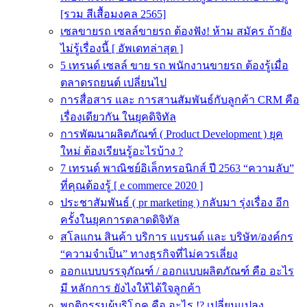
[รวม สีเสื้อมงคล 2565]
เซลขายรถ เซลล์ขายรถ ต้องฟัง! ห้าม สมัคร ถ้ายัง
ไม่รู้เรื่องนี้ [ อัพเดทล่าสุด ]
5 เทรนด์ เซลล์ ขาย รถ พนักงานขายรถ ต้องรู้เมื่อ
ตลาดรถยนต์ เปลี่ยนไป
การสื่อสาร และ การสานสัมพันธ์กับลูกค้า CRM คือ
เรื่องเดียวกัน ในยุคดิจิทัล
การพัฒนาผลิตภัณฑ์ ( Product Development ) ยุค
ใหม่ ต้องเรียนรู้อะไรบ้าง ?
7 เทรนด์ พาณิชย์อิเล็กทรอนิกส์ ปี 2563 “ความลับ”
ที่คุณต้องรู้ [ e commerce 2020 ]
ประชาสัมพันธ์ ( pr marketing ) กลับมา รุ่งเรื่อง อีก
ครั้งในยุคการตลาดดิจิทัล
สโลแกน สินค้า บริการ แบรนด์ และ บริษัท/องค์กร
“ความจำเป็น” ทางธุรกิจที่ไม่ควรเลี่ยง
ออกแบบบรรจุภัณฑ์ / ออกแบบผลิตภัณฑ์ คือ อะไร
มี หลักการ ยังไงให้ได้ใจลูกค้า
พฤติกรรมผู้บริโภค คือ อะไร !? เปลี่ยนแปลง