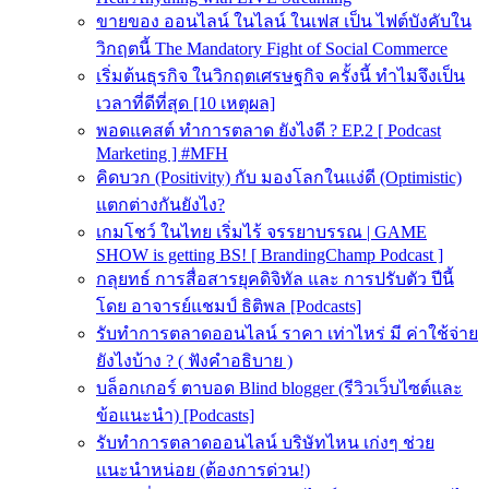
ขายของ ออนไลน์ ในไลน์ ในเฟส เป็น ไฟต์บังคับใน
วิกฤตนี้ The Mandatory Fight of Social Commerce
เริ่มต้นธุรกิจ ในวิกฤตเศรษฐกิจ ครั้งนี้ ทำไมจึงเป็น
เวลาที่ดีที่สุด [10 เหตุผล]
พอดแคสต์ ทำการตลาด ยังไงดี ? EP.2 [ Podcast
Marketing ] #MFH
คิดบวก (Positivity) กับ มองโลกในแง่ดี (Optimistic)
แตกต่างกันยังไง?
เกมโชว์ ในไทย เริ่มไร้ จรรยาบรรณ | GAME
SHOW is getting BS! [ BrandingChamp Podcast ]
กลุยทธ์ การสื่อสารยุคดิจิทัล และ การปรับตัว ปีนี้
โดย อาจารย์แชมป์ ธิติพล [Podcasts]
รับทำการตลาดออนไลน์ ราคา เท่าไหร่ มี ค่าใช้จ่าย
ยังไงบ้าง ? ( ฟังคำอธิบาย )
บล็อกเกอร์ ตาบอด Blind blogger (รีวิวเว็บไซต์และ
ข้อแนะนำ) [Podcasts]
รับทําการตลาดออนไลน์ บริษัทไหน เก่งๆ ช่วย
แนะนำหน่อย (ต้องการด่วน!)