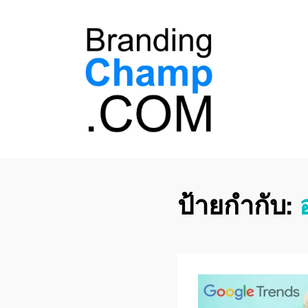
ที่ปรึกษาการตลาด
ที่ปรึกษาการตลาดออนไลน์ อันดับ 1 แชร์ 5
สาเหตุ ทำไมควร " จ้าง "
ออนไลน์
ป้ายกำกับ: