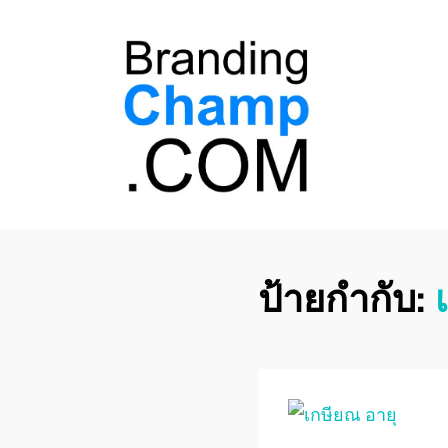
ที่ปรึกษาการตลาด
ที่ปรึกษาการตลาดออนไลน์ อันดับ 1 แชร์ 5
สาเหตุ ทำไมควร " จ้าง "
ออนไลน์
ป้ายกำกับ: