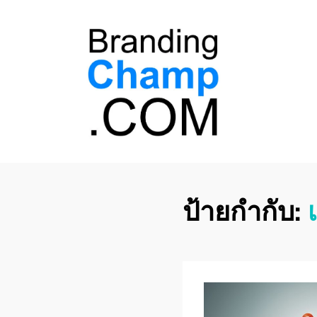
ที่ปรึกษาการตลาด
ที่ปรึกษาการตลาดออนไลน์ อันดับ 1 แชร์ 5
สาเหตุ ทำไมควร " จ้าง "
ออนไลน์
ป้ายกำกับ: