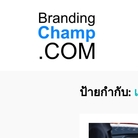
ที่ปรึกษาการตลาด
ที่ปรึกษาการตลาดออนไลน์ อันดับ 1 แชร์ 5
สาเหตุ ทำไมควร " จ้าง "
ออนไลน์
ป้ายกำกับ: