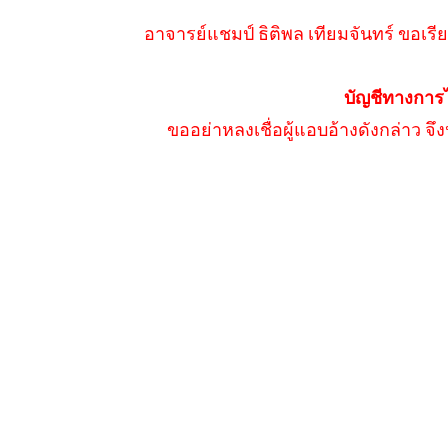
อาจารย์แชมป์ ธิติพล เทียมจันทร์ ขอเรีย
บัญชีทางการ
ขออย่าหลงเชื่อผู้แอบอ้างดังกล่าว จ
Allium Theme by
TemplateLens
⋅
Powered by
WordPress